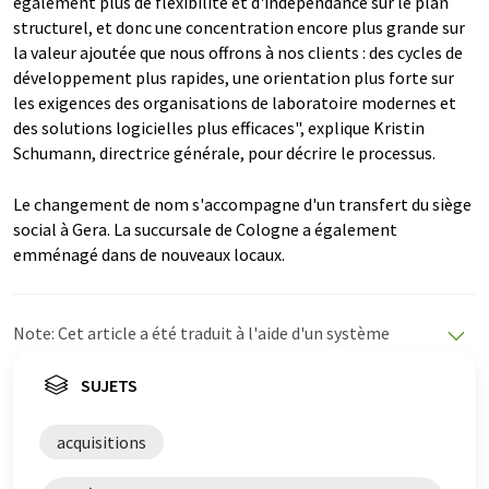
également plus de flexibilité et d'indépendance sur le plan
structurel, et donc une concentration encore plus grande sur
la valeur ajoutée que nous offrons à nos clients : des cycles de
développement plus rapides, une orientation plus forte sur
les exigences des organisations de laboratoire modernes et
des solutions logicielles plus efficaces", explique Kristin
Schumann, directrice générale, pour décrire le processus.
Le changement de nom s'accompagne d'un transfert du siège
social à Gera. La succursale de Cologne a également
emménagé dans de nouveaux locaux.
Note: Cet article a été traduit à l'aide d'un système
informatique sans intervention humaine. LUMITOS
propose ces traductions automatiques pour présenter
SUJETS
un plus large éventail d'actualités. Comme cet article a
été traduit avec traduction automatique, il est possible
acquisitions
qu'il contienne des erreurs de vocabulaire, de syntaxe ou
de grammaire. L'article original dans Allemand peut