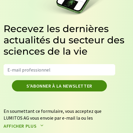
Recevez les dernières
actualités du secteur des
sciences de la vie
S'ABONNER À LA NEWSLETTER
En soumettant ce formulaire, vous acceptez que
LUMITOS AG vous envoie par e-mail la ou les
newsletters sélectionnées ci-dessus. Vos données ne
AFFICHER PLUS
seront pas transmises à des tiers. Vos données seront