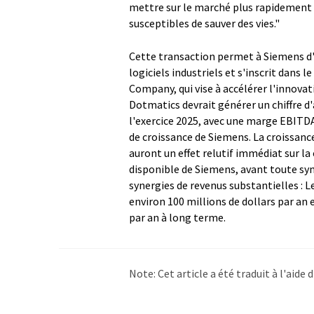
mettre sur le marché plus rapidement
susceptibles de sauver des vies."
Cette transaction permet à Siemens d'a
logiciels industriels et s'inscrit dan
Company, qui vise à accélérer l'innovati
Dotmatics devrait générer un chiffre d'a
l'exercice 2025, avec une marge EBITDA 
de croissance de Siemens. La croissance 
auront un effet relutif immédiat sur la
disponible de Siemens, avant toute syn
synergies de revenus substantielles : 
environ 100 millions de dollars par an 
par an à long terme.
Note: Cet article a été traduit à l'aid
LUMITOS propose ces traductions auto
d'actualités. Comme cet article a été t