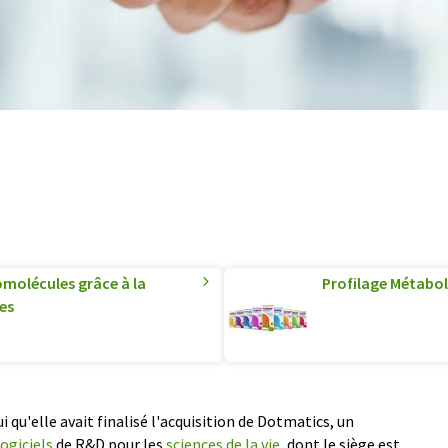
iomolécules grâce à la
Profilage Métabol
es
qu'elle avait finalisé l'acquisition de Dotmatics, un
logiciels
de R&D pour les
sciences de la vie
, dont le siège est