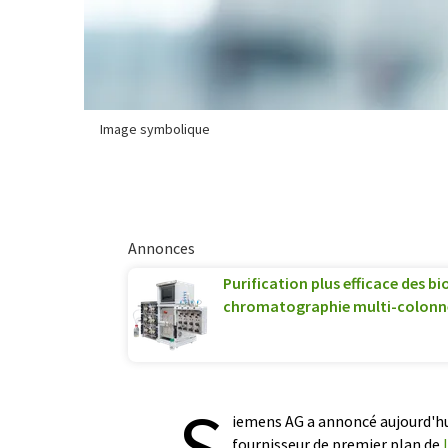
Image symbolique
Annonces
Purification plus efficace des b
chromatographie multi-colonn
S
iemens AG a annoncé aujourd'hui 
fournisseur de premier plan de