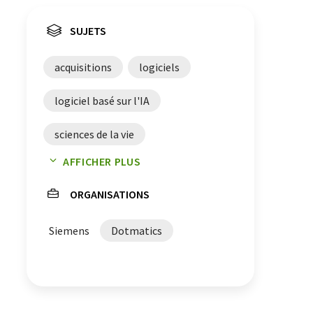
SUJETS
acquisitions
logiciels
logiciel basé sur l'IA
sciences de la vie
AFFICHER PLUS
logiciel des sciences de la vie
ORGANISATIONS
développement de médicament
Siemens
Dotmatics
analyse des données
intelligence artificielle