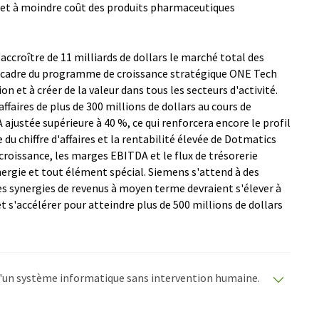
 et à moindre coût des produits pharmaceutiques
ccroître de 11 milliards de dollars le marché total des
s le cadre du programme de croissance stratégique ONE Tech
on et à créer de la valeur dans tous les secteurs d'activité.
ffaires de plus de 300 millions de dollars au cours de
ajustée supérieure à 40 %, ce qui renforcera encore le profil
du chiffre d'affaires et la rentabilité élevée de Dotmatics
 croissance, les marges EBITDA et le flux de trésorerie
ergie et tout élément spécial. Siemens s'attend à des
Les synergies de revenus à moyen terme devraient s'élever à
et s'accélérer pour atteindre plus de 500 millions de dollars
e d'un système informatique sans intervention humaine.
matiques pour présenter un plus large éventail
raduit avec traduction automatique, il est possible