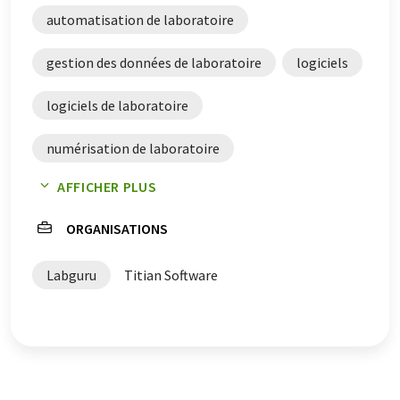
de grammaire. L'article original dans Anglais peut être
automatisation de laboratoire
trouvé
ici
.
gestion des données de laboratoire
logiciels
logiciels de laboratoire
numérisation de laboratoire
AFFICHER PLUS
intelligence artificielle
ORGANISATIONS
logiciel d'intelligence artificielle
Labguru
Titian Software
systèmes d'automatisation de laboratoire