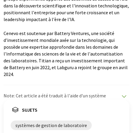
dans la découverte scientifique et l'innovation technologique,
positionnant l'entreprise pour une forte croissance et un
leadership impactant à l'ère de l'IA.
Cenevo est soutenue par Battery Ventures, une société
d'investissement mondiale axée sur la technologie, qui
possède une expertise approfondie dans les domaines de
l'informatique des sciences de la vie et de l'automatisation
des laboratoires. Titian a reçu un investissement important
de Battery en juin 2022, et Labguru a rejoint le groupe en avril
2024.
Note: Cet article a été traduit à l'aide d'un système
informatique sans intervention humaine. LUMITOS
propose ces traductions automatiques pour présenter
SUJETS
un plus large éventail d'actualités. Comme cet article a
été traduit avec traduction automatique, il est possible
systèmes de gestion de laboratoire
qu'il contienne des erreurs de vocabulaire, de syntaxe ou