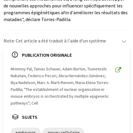
de nouvelles approches pour influencer spécifiquement les
programmes épigénétiques afin d'améliorer les résultats des
maladies", déclare Torres-Padilla.
Note: Cet article a été traduit à l'aide d'un système
informatique sans intervention humaine. LUMITOS
propose ces traductions automatiques pour présenter
PUBLICATION ORIGINALE
un plus large éventail d'actualités. Comme cet article a
été traduit avec traduction automatique, il est possible
Mrinmoy Pal, Tamas Schauer, Adam Burton, Tsunetoshi
qu'il contienne des erreurs de vocabulaire, de syntaxe ou
Nakatani, Federico Pecori, Alicia Hernández-Giménez,
de grammaire. L'article original dans Anglais peut être
Iliya Nadelson, Marc A. Marti-Renom, Maria-Elena Torres-
trouvé
ici
.
Padilla; "The establishment of nuclear organization in
mouse embryos is orchestrated by multiple epigenetic
pathways"; Cell
SUJETS
embryons
noyau cellulaire