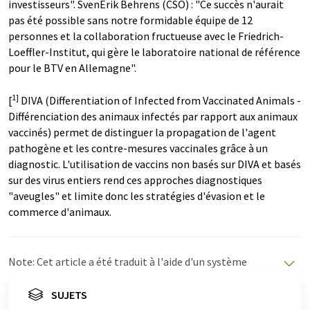
investisseurs". SvenErik Behrens (CSO) : "Ce succès n'aurait
pas été possible sans notre formidable équipe de 12
personnes et la collaboration fructueuse avec le Friedrich-
Loeffler-Institut, qui gère le laboratoire national de référence
pour le BTV en Allemagne".
1]
[
DIVA (Differentiation of Infected from Vaccinated Animals -
Différenciation des animaux infectés par rapport aux animaux
vaccinés) permet de distinguer la propagation de l'agent
pathogène et les contre-mesures vaccinales grâce à un
diagnostic. L'utilisation de vaccins non basés sur DIVA et basés
sur des virus entiers rend ces approches diagnostiques
"aveugles" et limite donc les stratégies d'évasion et le
commerce d'animaux.
Note: Cet article a été traduit à l'aide d'un système
informatique sans intervention humaine. LUMITOS
propose ces traductions automatiques pour présenter
SUJETS
un plus large éventail d'actualités. Comme cet article a