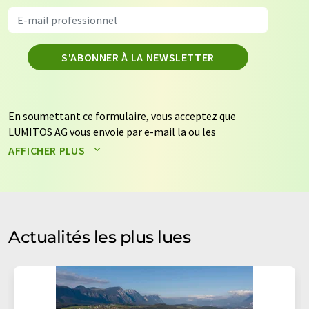
S'ABONNER À LA NEWSLETTER
En soumettant ce formulaire, vous acceptez que
LUMITOS AG vous envoie par e-mail la ou les
newsletters sélectionnées ci-dessus. Vos données ne
AFFICHER PLUS
seront pas transmises à des tiers. Vos données seront
stockées et traitées conformément à nos
règles de
protection des données
. LUMITOS peut vous contacter
par e-mail à des fins publicitaires ou d'études de marché
et d'opinion. Vous pouvez à tout moment révoquer
Actualités les plus lues
votre consentement sans indication de motifs à
LUMITOS AG, Ernst-Augustin-Str. 2, 12489 Berlin,
Allemagne ou par e-mail à
revoke@lumitos.com
avec
effet pour l'avenir. De plus, chaque courriel contient un
lien pour se désabonner de la newsletter