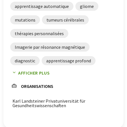
apprentissage automatique
gliome
mutations
tumeurs cérébrales
thérapies personnalisées
Imagerie par résonance magnétique
diagnostic
apprentissage profond
AFFICHER PLUS
analyse des données
analyse des données
ORGANISATIONS
tomographes à résonance magnétique
Karl Landsteiner Privatuniversität für
agents diagnostiques
Gesundheitswissenschaften