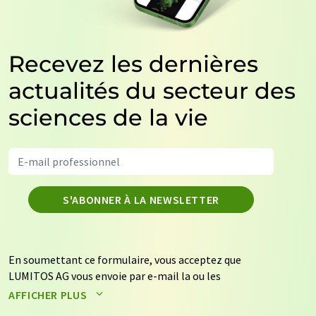
Recevez les dernières
actualités du secteur des
sciences de la vie
S'ABONNER À LA NEWSLETTER
En soumettant ce formulaire, vous acceptez que
LUMITOS AG vous envoie par e-mail la ou les
newsletters sélectionnées ci-dessus. Vos données ne
AFFICHER PLUS
seront pas transmises à des tiers. Vos données seront