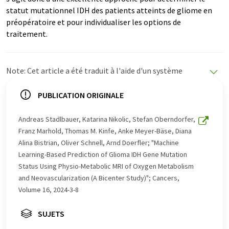
statut mutationnel IDH des patients atteints de gliome en
préopératoire et pour individualiser les options de
traitement.
Note: Cet article a été traduit à l'aide d'un système
informatique sans intervention humaine. LUMITOS
propose ces traductions automatiques pour présenter
PUBLICATION ORIGINALE
un plus large éventail d'actualités. Comme cet article a
été traduit avec traduction automatique, il est possible
Andreas Stadlbauer, Katarina Nikolic, Stefan Oberndorfer,
qu'il contienne des erreurs de vocabulaire, de syntaxe ou
Franz Marhold, Thomas M. Kinfe, Anke Meyer-Bäse, Diana
de grammaire. L'article original dans Anglais peut être
Alina Bistrian, Oliver Schnell, Arnd Doerfler; "Machine
trouvé
ici
.
Learning-Based Prediction of Glioma IDH Gene Mutation
Status Using Physio-Metabolic MRI of Oxygen Metabolism
and Neovascularization (A Bicenter Study)"; Cancers,
Volume 16, 2024-3-8
SUJETS