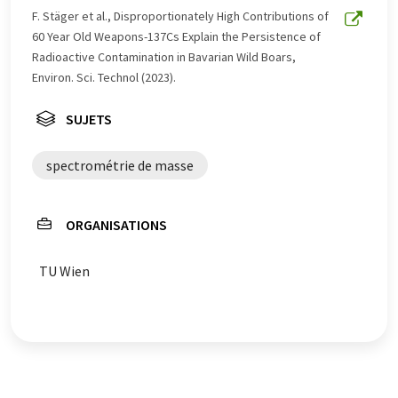
été traduit avec traduction automatique, il est possible
F. Stäger et al., Disproportionately High Contributions of
qu'il contienne des erreurs de vocabulaire, de syntaxe ou
60 Year Old Weapons-137Cs Explain the Persistence of
de grammaire. L'article original dans Anglais peut être
Radioactive Contamination in Bavarian Wild Boars,
trouvé
ici
.
Environ. Sci. Technol (2023).
SUJETS
spectrométrie de masse
ORGANISATIONS
TU Wien