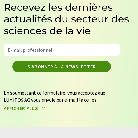
Recevez les dernières
actualités du secteur des
sciences de la vie
S'ABONNER À LA NEWSLETTER
En soumettant ce formulaire, vous acceptez que
LUMITOS AG vous envoie par e-mail la ou les
newsletters sélectionnées ci-dessus. Vos données ne
AFFICHER PLUS
seront pas transmises à des tiers. Vos données seront
stockées et traitées conformément à nos
règles de
protection des données
. LUMITOS peut vous contacter
par e-mail à des fins publicitaires ou d'études de marché