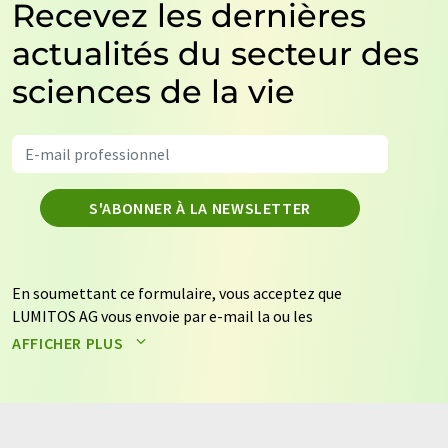
Recevez les dernières
actualités du secteur des
sciences de la vie
S'ABONNER À LA NEWSLETTER
En soumettant ce formulaire, vous acceptez que
LUMITOS AG vous envoie par e-mail la ou les
newsletters sélectionnées ci-dessus. Vos données ne
AFFICHER PLUS
seront pas transmises à des tiers. Vos données seront
stockées et traitées conformément à nos
règles de
protection des données
. LUMITOS peut vous contacter
par e-mail à des fins publicitaires ou d'études de marché