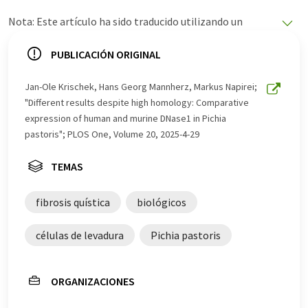
Nota: Este artículo ha sido traducido utilizando un
sistema informático sin intervención humana. LUMITOS
ofrece estas traducciones automáticas para presentar
PUBLICACIÓN ORIGINAL
una gama más amplia de noticias de actualidad. Como
este artículo ha sido traducido con traducción
Jan-Ole Krischek, Hans Georg Mannherz, Markus Napirei;
automática, es posible que contenga errores de
"Different results despite high homology: Comparative
vocabulario, sintaxis o gramática. El artículo original en
expression of human and murine DNase1 in Pichia
Inglés se puede encontrar
aquí
.
pastoris"; PLOS One, Volume 20, 2025-4-29
TEMAS
fibrosis quística
biológicos
células de levadura
Pichia pastoris
ORGANIZACIONES