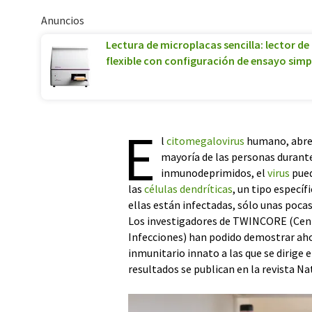
Anuncios
Lectura de microplacas sencilla: lector 
flexible con configuración de ensayo simp
E
l
citomegalovirus
humano, abrev
mayoría de las personas durante
inmunodeprimidos, el
virus
pued
las
células dendríticas
, un tipo específ
ellas están infectadas, sólo unas poca
Los investigadores de TWINCORE (Centr
Infecciones) han podido demostrar ahor
inmunitario innato a las que se dirige e
resultados se publican en la revista 