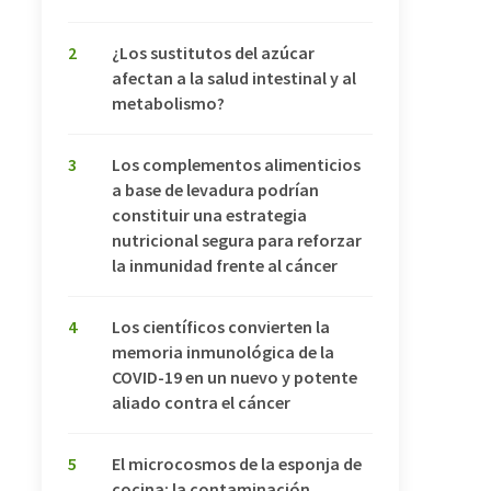
2
¿Los sustitutos del azúcar
afectan a la salud intestinal y al
metabolismo?
3
Los complementos alimenticios
a base de levadura podrían
constituir una estrategia
nutricional segura para reforzar
la inmunidad frente al cáncer
4
Los científicos convierten la
memoria inmunológica de la
COVID-19 en un nuevo y potente
aliado contra el cáncer
5
El microcosmos de la esponja de
cocina: la contaminación