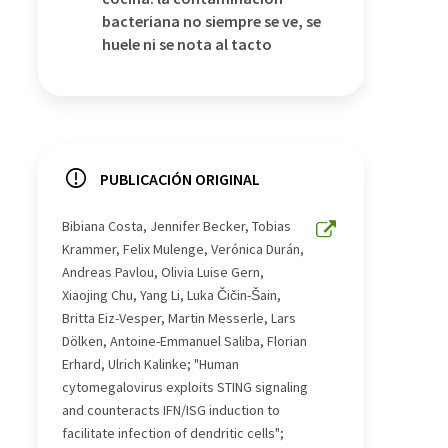
bacteriana no siempre se ve, se
huele ni se nota al tacto
PUBLICACIÓN ORIGINAL
Bibiana Costa, Jennifer Becker, Tobias
Krammer, Felix Mulenge, Verónica Durán,
Andreas Pavlou, Olivia Luise Gern,
Xiaojing Chu, Yang Li, Luka Čičin-Šain,
Britta Eiz-Vesper, Martin Messerle, Lars
Dölken, Antoine-Emmanuel Saliba, Florian
Erhard, Ulrich Kalinke; "Human
cytomegalovirus exploits STING signaling
and counteracts IFN/ISG induction to
facilitate infection of dendritic cells";