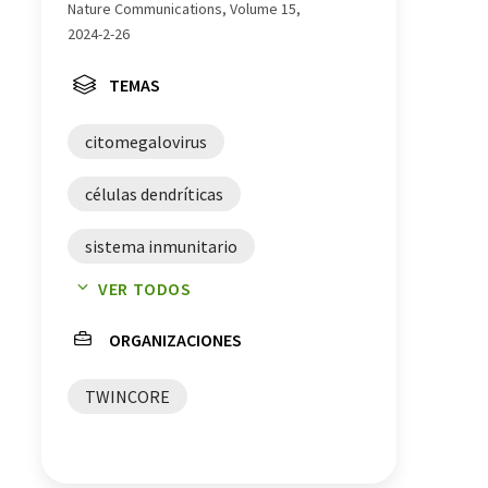
Nature Communications, Volume 15,
2024-2-26
TEMAS
citomegalovirus
células dendríticas
sistema inmunitario
VER TODOS
infecciones
monocitos
ORGANIZACIONES
interferón
virus
TWINCORE
citomegalia