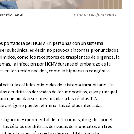
estudio, en el
©TWINCORE/Grabowski
es portadora del HCMV. En personas con un sistema
ser subclínica, es decir, no provoca síntomas pronunciados.
imidos, como los receptores de trasplantes de órganos, la
demás, la infección por HCMV durante el embarazo es la
 en los recién nacidos, como la hipoacusia congénita.
ectar las células mieloides del sistema inmunitario. En
las dendríticas derivadas de los monocitos, cuya principal
ra que puedan ser presentadas a las células T. A
 de antígeno pueden eliminar las células infectadas.
estigación Experimental de Infecciones, dirigidos por el
ir las células dendríticas derivadas de monocitos en tres
tible a la infección que los demás. "Utilizando la