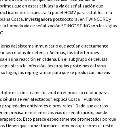
rimos que en estas células la vía de señalización que
rácticamente secuestrada por el HCMV para establecer la
 Bibiana Costa, investigadora postdoctoral en TWINCORE y
e la llamada vía de señalización STING". STING son las siglas
".
jeras del sistema inmunitario que actúan directamente
ar las células de defensa. Además, los interferones
a en una reacción en cadena. En el subgrupo de células
eptibles a la infección, las propias proteínas del virus
 su lugar, las reprograman para que se produzcan nuevas
alle esta intervención viral en el proceso celular para
 células se ven afectados", explica Costa. "Pudimos
n propiedades antivirales o provirales". Dado que ciertos
en precisamente en estas vías de señalización, puede
 terapéutico. Esto parece especialmente prometedor porque
anos tienen que tomar fármacos inmunosupresores el resto