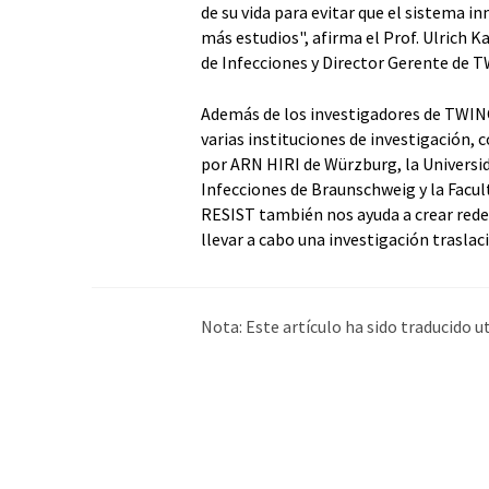
de su vida para evitar que el sistema i
más estudios", afirma el Prof. Ulrich K
de Infecciones y Director Gerente de
Además de los investigadores de TWINC
varias instituciones de investigación,
por ARN HIRI de Würzburg, la Universi
Infecciones de Braunschweig y la Facul
RESIST también nos ayuda a crear redes
llevar a cabo una investigación traslaci
Nota: Este artículo ha sido traducido 
humana. LUMITOS ofrece estas traduc
amplia de noticias de actualidad. Como
automática, es posible que contenga er
original en Inglés se puede encontrar
a