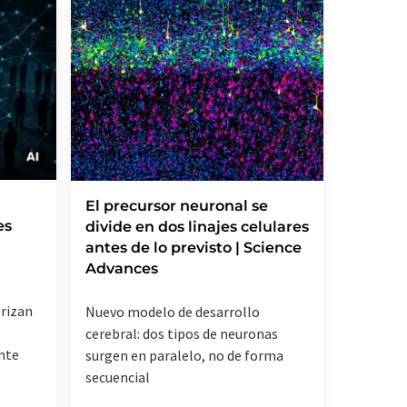
Las rea
El precursor neuronal se
es
intens
divide en dos linajes celulares
mecani
antes de lo previsto | Science
descon
Advances
rizan
Los nive
Nuevo modelo de desarrollo
correlac
cerebral: dos tipos de neuronas
nte
inflamac
surgen en paralelo, no de forma
señaliza
secuencial
relevant