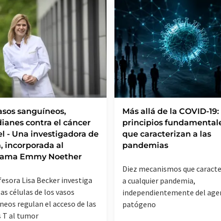
asos sanguíneos,
Más allá de la COVID-19:
ianes contra el cáncer
principios fundamental
el - Una investigadora de
que caracterizan a las
, incorporada al
pandemias
rama Emmy Noether
Diez mecanismos que caracte
fesora Lisa Becker investiga
a cualquier pandemia,
as células de los vasos
independientemente del age
neos regulan el acceso de las
patógeno
s T al tumor