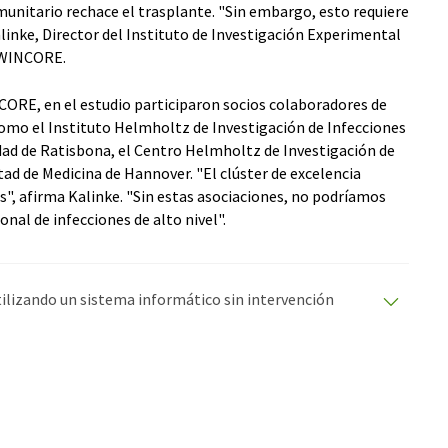
nmunitario rechace el trasplante. "Sin embargo, esto requiere
alinke, Director del Instituto de Investigación Experimental
 TWINCORE.
ORE, en el estudio participaron socios colaboradores de
 como el Instituto Helmholtz de Investigación de Infecciones
dad de Ratisbona, el Centro Helmholtz de Investigación de
tad de Medicina de Hannover. "El clúster de excelencia
", afirma Kalinke. "Sin estas asociaciones, no podríamos
onal de infecciones de alto nivel".
utilizando un sistema informático sin intervención
ciones automáticas para presentar una gama más
 este artículo ha sido traducido con traducción
rores de vocabulario, sintaxis o gramática. El artículo
quí
.