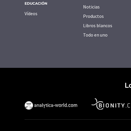
EDUCACIÓN
Noticias
Vídeos
Productos
Libros blancos
Todo en uno
L