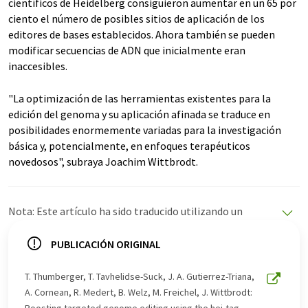
científicos de Heidelberg consiguieron aumentar en un 65 por
ciento el número de posibles sitios de aplicación de los
editores de bases establecidos. Ahora también se pueden
modificar secuencias de ADN que inicialmente eran
inaccesibles.
"La optimización de las herramientas existentes para la
edición del genoma y su aplicación afinada se traduce en
posibilidades enormemente variadas para la investigación
básica y, potencialmente, en enfoques terapéuticos
novedosos", subraya Joachim Wittbrodt.
Nota: Este artículo ha sido traducido utilizando un
sistema informático sin intervención humana. LUMITOS
ofrece estas traducciones automáticas para presentar
PUBLICACIÓN ORIGINAL
una gama más amplia de noticias de actualidad. Como
este artículo ha sido traducido con traducción
T. Thumberger, T. Tavhelidse-Suck, J. A. Gutierrez-Triana,
automática, es posible que contenga errores de
A. Cornean, R. Medert, B. Welz, M. Freichel, J. Wittbrodt:
vocabulario, sintaxis o gramática. El artículo original en