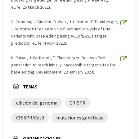
Boosting targeted genome editing using the hei-tag.
Inglés se puede encontrar
aquí
.
eLife (25 March 2022).
A. Cornean, J. Gierten, B. Welz, J. L. Mateo, T. Thumberger,
J. Wittbrodt: Precise in vivo functional analysis of DNA
variants with base editing using ACEofBASEs target
prediction. eLife (4 April 2022).
K. Pakari, J. Wittbrodt, T. Thumberger: De novo PAM
generation to reach initially inaccessible target sites for
base editing. Development (23 January 2023).
TEMAS
edición del genoma
CRISPR
CRISPR/Cas9
mutaciones genéticas
ORGANIZACIONES