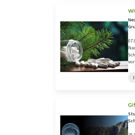
Wi
Neu
Gru
07.
Nac
Sch
vor
Gi
Stu
Sc
25.