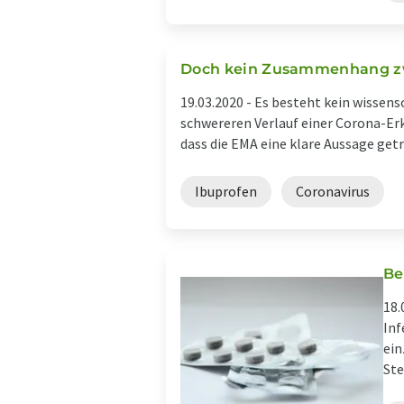
Doch kein Zusammenhang zw
19.03.2020 -
Es besteht kein wissen
schwereren Verlauf einer Corona-Er
dass die EMA eine klare Aussage getro
Ibuprofen
Coronavirus
Be
18.
Inf
ein
Ste