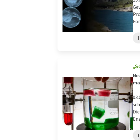
Gew
Pro
For
„S
Neu
ma
03.
sch
Die
Enz