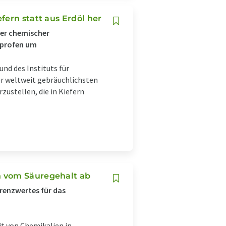
fern statt aus Erdöl her
ler chemischer
uprofen um
nd des Instituts für
er weltweit gebräuchlichsten
ustellen, die in Kiefern
h vom Säuregehalt ab
renzwertes für das
it von Chemikalien in