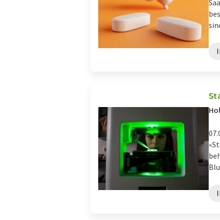
Saa
bes
sin
St
Ho
07.
«St
beh
Blu