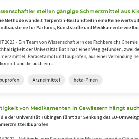
ssenschaftler stellen gängige Schmerzmittel aus Kie
e Methode wandelt Terpentin-Bestandteil in eine Reihe wertvol
ndbausteine für Parfüms, Kunststoffe und Medikamente wie Ib
07.2023 -
Ein Team von Wissenschaftlern des Fachbereichs Chemie u
hhaltigkeit der Universität Bath hat einen Weg gefunden, zwei d
merzmittel, Paracetamol und Ibuprofen, aus einer Verbindung herz
kommt und die auch ein ...
Ibuprofen
Arzneimittel
beta-Pinen
ftigkeit von Medikamenten in Gewässern hängt auc
die der Universität Tübingen führt zur Senkung des EU-Umweltg
hmerzmittel Ibuprofen
04.2023 -
Abhängig vom Säuregehalt des Wassers kann die Giftigke