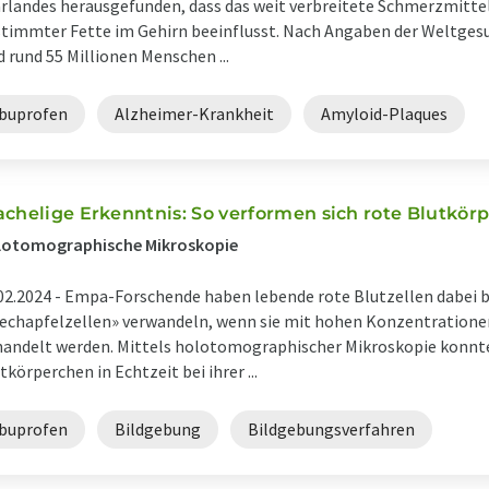
rlandes herausgefunden, dass das weit verbreitete Schmerzmitte
timmter Fette im Gehirn beeinflusst. Nach Angaben der Weltge
d rund 55 Millionen Menschen ...
Ibuprofen
Alzheimer-Krankheit
Amyloid-Plaques
achelige Erkenntnis: So verformen sich rote Blutkör
lotomographische Mikroskopie
02.2024 -
Empa-Forschende haben lebende rote Blutzellen dabei be
echapfelzellen» verwandeln, wenn sie mit hohen Konzentration
andelt werden. Mittels holotomographischer Mikroskopie konnten
tkörperchen in Echtzeit bei ihrer ...
Ibuprofen
Bildgebung
Bildgebungsverfahren