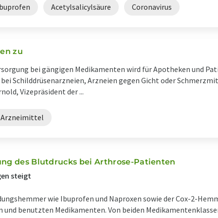
Ibuprofen
Acetylsalicylsäure
Coronavirus
en zu
ersorgung bei gängigen Medikamenten wird für Apotheken und Pa
bei Schilddrüsenarzneien, Arzneien gegen Gicht oder Schmerzmitt
old, Vizepräsident der ...
Arzneimittel
ung des Blutdrucks bei Arthrose-Patienten
gen steigt
dungshemmer wie Ibuprofen und Naproxen sowie der Cox-2-Hemme
n und benutzten Medikamenten. Von beiden Medikamentenklassen 