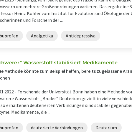
ässern um mehrere Größenordnungen variieren. Das ergab eine St
fessor Heinz Köhler vom Institut für Evolution und Ökologie der 
scherinnen und Forschern der ...
Ibuprofen
Analgetika
Antidepressiva
chwerer“ Wasserstoff stabilisiert Medikamente
e Methode könnte zum Beispiel helfen, bereits zugelassene Arz
chen
01.2022 -
Forschende der Universität Bonn haben eine Methode vorg
werere Wasserstoff-„Bruder“ Deuterium gezielt in viele verschied
 so erhaltenen deuterierten Verbindungen sind stabiler gegenü
yme. Medikamente, die ...
Ibuprofen
deuterierte Verbindungen
Deuterium