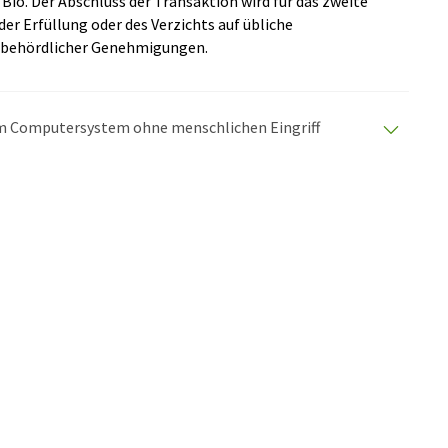
Bio. Der Abschluss der Transaktion wird für das zweite
der Erfüllung oder des Verzichts auf übliche
h behördlicher Genehmigungen.
nem Computersystem ohne menschlichen Eingriff
matischen Übersetzungen an, um eine größere
u präsentieren. Da dieser Artikel mit automatischer
glich, dass er Fehler im Vokabular, in der Syntax oder
lichen Artikel in Englisch finden Sie
hier
.