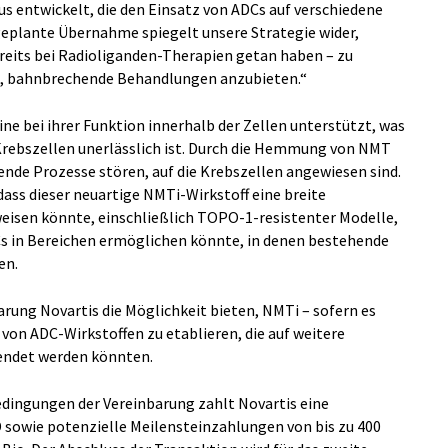
 entwickelt, die den Einsatz von ADCs auf verschiedene
eplante Übernahme spiegelt unsere Strategie wider,
ereits bei Radioliganden-Therapien getan haben – zu
e, bahnbrechende Behandlungen anzubieten.“
ne bei ihrer Funktion innerhalb der Zellen unterstützt, was
rebszellen unerlässlich ist. Durch die Hemmung von NMT
dende Prozesse stören, auf die Krebszellen angewiesen sind.
dass dieser neuartige NMTi-Wirkstoff eine breite
eisen könnte, einschließlich TOPO-1-resistenter Modelle,
Cs in Bereichen ermöglichen könnte, in denen bestehende
en.
arung Novartis die Möglichkeit bieten, NMTi – sofern es
se von ADC-Wirkstoffen zu etablieren, die auf weitere
endet werden könnten.
edingungen der Vereinbarung zahlt Novartis eine
 sowie potenzielle Meilensteinzahlungen von bis zu 400