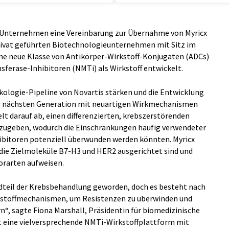
s Unternehmen eine Vereinbarung zur Übernahme von Myricx
rivat geführten Biotechnologieunternehmen mit Sitz im
ine neue Klasse von Antikörper-Wirkstoff-Konjugaten (ADCs)
ferase-Inhibitoren (NMTi) als Wirkstoff entwickelt.
ologie-Pipeline von Novartis stärken und die Entwicklung
er nächsten Generation mit neuartigen Wirkmechanismen
elt darauf ab, einen differenzierten, krebszerstörenden
abzugeben, wodurch die Einschränkungen häufig verwendeter
bitoren potenziell überwunden werden könnten. Myricx
f die Zielmoleküle B7-H3 und HER2 ausgerichtet sind und
orarten aufweisen.
dteil der Krebsbehandlung geworden, doch es besteht nach
irkstoffmechanismen, um Resistenzen zu überwinden und
n“, sagte Fiona Marshall, Präsidentin für biomedizinische
at eine vielversprechende NMTi-Wirkstoffplattform mit