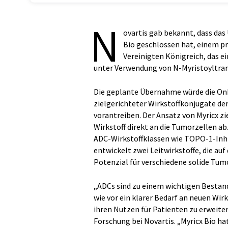
N
ovartis gab bekannt, dass da
Bio geschlossen hat, einem p
Vereinigten Königreich, das e
unter Verwendung von N-Myristoyltrans
Die geplante Übernahme würde die Onk
zielgerichteter Wirkstoffkonjugate d
vorantreiben. Der Ansatz von Myricx zi
Wirkstoff direkt an die Tumorzellen 
ADC-Wirkstoffklassen wie TOPO-1-Inhi
entwickelt zwei Leitwirkstoffe, die au
Potenzial für verschiedene solide Tum
„ADCs sind zu einem wichtigen Bestan
wie vor ein klarer Bedarf an neuen W
ihren Nutzen für Patienten zu erweiter
Forschung bei Novartis. „Myricx Bio h