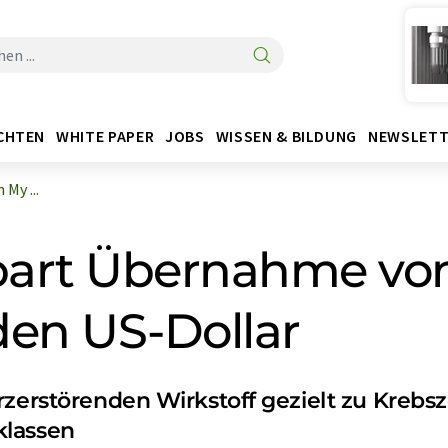
CHTEN
WHITE PAPER
JOBS
WISSEN & BILDUNG
NEWSLETT
My ...
bart Übernahme von
rden US-Dollar
rzerstörenden Wirkstoff gezielt zu Krebs
klassen