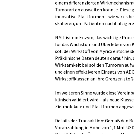
einem differenzierten Wirkmechanismus
Tumorarten ausweiten könnte. Diese g
innovative Plattformen – wie wir es b
skalieren, um Patienten nachhaltiger
NMT ist ein Enzym, das wichtige Protei
für das Wachstum und Überleben von K
soll der Wirkstoff von Myricx entschei
Präklinische Daten deuten darauf hin, 
Wirksamkeit bei soliden Tumoren aufw
und einen effektiveren Einsatz von AD
Wirkstoffklassen an ihre Grenzen stoß
Im weiteren Sinne würde diese Vereinb
klinisch validiert wird – als neue Klas
Zielmoleküle und Plattformen angew
Details der Transaktion: Gemäß den B
Vorabzahlung in Höhe von 1,1 Mrd. USD