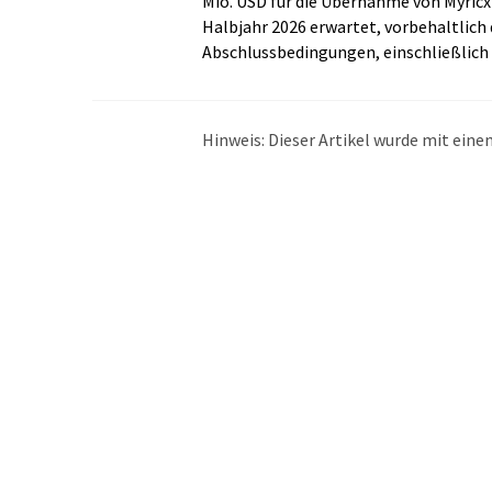
Mio. USD für die Übernahme von Myricx 
Halbjahr 2026 erwartet, vorbehaltlich 
Abschlussbedingungen, einschließlic
Hinweis: Dieser Artikel wurde mit ei
übersetzt. LUMITOS bietet diese auto
Bandbreite an aktuellen Nachrichten z
Übersetzung übersetzt wurde, ist es mö
in der Grammatik enthält. Den ursprüng