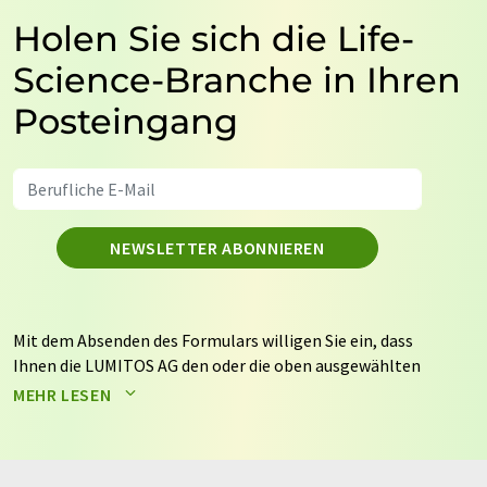
Holen Sie sich die Life-
Science-Branche in Ihren
Posteingang
NEWSLETTER ABONNIEREN
Mit dem Absenden des Formulars willigen Sie ein, dass
Ihnen die LUMITOS AG den oder die oben ausgewählten
Newsletter per E-Mail zusendet. Ihre Daten werden
MEHR LESEN
nicht an Dritte weitergegeben. Die Speicherung und
Verarbeitung Ihrer Daten durch die LUMITOS AG erfolgt
auf Basis unserer
Datenschutzerklärung
. LUMITOS darf