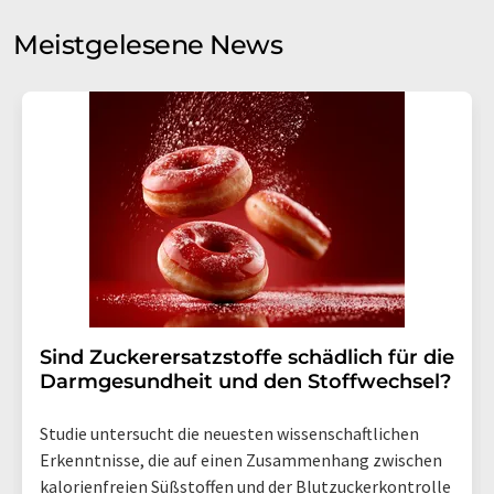
Sie zum Zwecke der Werbung oder der Markt- und
Meinungsforschung per E-Mail kontaktieren. Ihre
Meistgelesene News
Einwilligung können Sie jederzeit ohne Angabe von
Gründen gegenüber der LUMITOS AG, Ernst-Augustin-
Str. 2, 12489 Berlin oder per E-Mail unter
widerruf@lumitos.com
mit Wirkung für die Zukunft
widerrufen. Zudem ist in jeder E-Mail ein Link zur
Abbestellung des entsprechenden Newsletters
enthalten.
Sind Zuckerersatzstoffe schädlich für die
Darmgesundheit und den Stoffwechsel?
Studie untersucht die neuesten wissenschaftlichen
Erkenntnisse, die auf einen Zusammenhang zwischen
kalorienfreien Süßstoffen und der Blutzuckerkontrolle