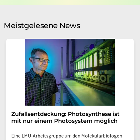
auf Basis unserer
Datenschutzerklärung
. LUMITOS darf
Sie zum Zwecke der Werbung oder der Markt- und
Meinungsforschung per E-Mail kontaktieren. Ihre
Meistgelesene News
Einwilligung können Sie jederzeit ohne Angabe von
Gründen gegenüber der LUMITOS AG, Ernst-Augustin-
Str. 2, 12489 Berlin oder per E-Mail unter
widerruf@lumitos.com
mit Wirkung für die Zukunft
widerrufen. Zudem ist in jeder E-Mail ein Link zur
Abbestellung des entsprechenden Newsletters
enthalten.
Zufallsentdeckung: Photosynthese ist
mit nur einem Photosystem möglich
Eine LMU-Arbeitsgruppe um den Molekularbiologen