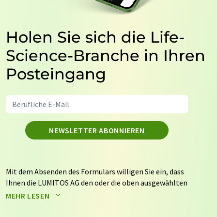
Holen Sie sich die Life-
Science-Branche in Ihren
Posteingang
NEWSLETTER ABONNIEREN
Mit dem Absenden des Formulars willigen Sie ein, dass
Ihnen die LUMITOS AG den oder die oben ausgewählten
Newsletter per E-Mail zusendet. Ihre Daten werden
MEHR LESEN
nicht an Dritte weitergegeben. Die Speicherung und
Verarbeitung Ihrer Daten durch die LUMITOS AG erfolgt