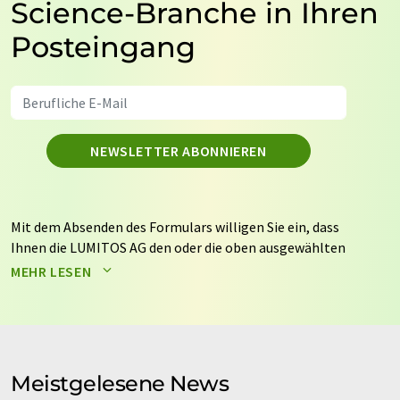
Science-Branche in Ihren
Posteingang
NEWSLETTER ABONNIEREN
Mit dem Absenden des Formulars willigen Sie ein, dass
Ihnen die LUMITOS AG den oder die oben ausgewählten
Newsletter per E-Mail zusendet. Ihre Daten werden
MEHR LESEN
nicht an Dritte weitergegeben. Die Speicherung und
Verarbeitung Ihrer Daten durch die LUMITOS AG erfolgt
auf Basis unserer
Datenschutzerklärung
. LUMITOS darf
Sie zum Zwecke der Werbung oder der Markt- und
Meinungsforschung per E-Mail kontaktieren. Ihre
Meistgelesene News
Einwilligung können Sie jederzeit ohne Angabe von