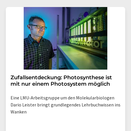
Gründen gegenüber der LUMITOS AG, Ernst-Augustin-
Str. 2, 12489 Berlin oder per E-Mail unter
widerruf@lumitos.com
mit Wirkung für die Zukunft
widerrufen. Zudem ist in jeder E-Mail ein Link zur
Abbestellung des entsprechenden Newsletters
enthalten.
Zufallsentdeckung: Photosynthese ist
mit nur einem Photosystem möglich
Eine LMU-Arbeitsgruppe um den Molekularbiologen
Dario Leister bringt grundlegendes Lehrbuchwissen ins
Wanken