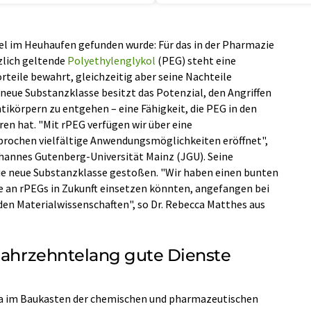
nadel im Heuhaufen gefunden wurde: Für das in der Pharmazie
zlich geltende
Polyethylenglykol
(PEG) steht eine
orteile bewahrt, gleichzeitig aber seine Nachteile
 neue Substanzklasse besitzt das Potenzial, den Angriffen
tikörpern zu entgehen – eine Fähigkeit, die PEG in den
n hat. "Mit rPEG verfügen wir über eine
prochen vielfältige Anwendungsmöglichkeiten eröffnet",
Johannes Gutenberg-Universität Mainz (JGU). Seine
 die neue Substanzklasse gestoßen. "Wir haben einen bunten
se an rPEGs in Zukunft einsetzen könnten, angefangen bei
 den Materialwissenschaften", so Dr. Rebecca Matthes aus
 jahrzehntelang gute Dienste
sa im Baukasten der chemischen und pharmazeutischen