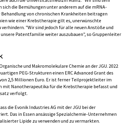
re auch die Universitätsmedizin Mainz. "Wir sind sehr
hten sich die Bemühungen unter anderem auf die mRNA-
ur Behandlung von chronischen Krankheiten beitragen
pien wie einer Krebstherapie gilt es, unerwünschte
erhindern. "Wir sind jedoch für alle neuen Anstöße und
n, unsere Patentfamilie weiter auszubauen", so Gruppenleiter
k
ür Organische und Makromolekulare Chemie an der JGU. 2022
 neuartigen PEG-Strukturen einen ERC Advanced Grant des
n 2,5 Millionen Euro. Er ist ferner Teilprojektleiter im
h mit Nanotherapeutika für die Krebstherapie befasst und
satz verfolgt.
s die Evonik Industries AG mit der JGU bei der
iert. Das in Essen ansässige Spezialchemie-Unternehmen
alisierter Lipide zu verwenden und zu vermarkten.