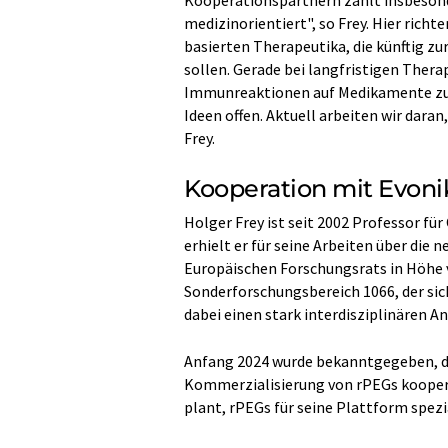
Kooperationspartnern zählt insbesonde
medizinorientiert", so Frey. Hier ric
basierten Therapeutika, die künftig z
sollen. Gerade bei langfristigen Thera
Immunreaktionen auf Medikamente zu v
Ideen offen. Aktuell arbeiten wir dara
Frey.
Kooperation mit Evoni
Holger Frey ist seit 2002 Professor f
erhielt er für seine Arbeiten über die
Europäischen Forschungsrats in Höhe vo
Sonderforschungsbereich 1066, der sic
dabei einen stark interdisziplinären An
Anfang 2024 wurde bekanntgegeben, das
Kommerzialisierung von rPEGs kooper
plant, rPEGs für seine Plattform spezi