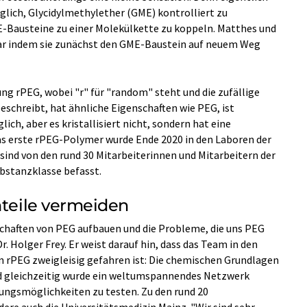
glich, Glycidylmethylether (GME) kontrolliert zu
E-Bausteine zu einer Molekülkette zu koppeln. Matthes und
zwar indem sie zunächst den GME-Baustein auf neuem Weg
ng rPEG, wobei "r" für "random" steht und die zufällige
beschreibt, hat ähnliche Eigenschaften wie PEG, ist
lich, aber es kristallisiert nicht, sondern hat eine
as erste rPEG-Polymer wurde Ende 2020 in den Laboren der
sind von den rund 30 Mitarbeiterinnen und Mitarbeitern der
ubstanzklasse befasst.
hteile vermeiden
schaften von PEG aufbauen und die Probleme, die uns PEG
Dr. Holger Frey. Er weist darauf hin, dass das Team in den
n rPEG zweigleisig gefahren ist: Die chemischen Grundlagen
nd gleichzeitig wurde ein weltumspannendes Netzwerk
dungsmöglichkeiten zu testen. Zu den rund 20