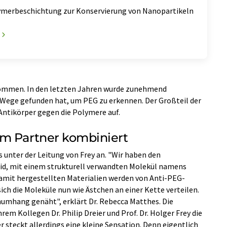
merbeschichtung zur Konservierung von Nanopartikeln
ommen. In den letzten Jahren wurde zunehmend
 Wege gefunden hat, um PEG zu erkennen. Der Großteil der
Antikörper gegen die Polymere auf.
em Partner kombiniert
 unter der Leitung von Frey an. "Wir haben den
id, mit einem strukturell verwandten Molekül namens
damit hergestellten Materialien werden von Anti-PEG-
ich die Moleküle nun wie Ästchen an einer Kette verteilen.
umhang genäht", erklärt Dr. Rebecca Matthes. Die
m Kollegen Dr. Philip Dreier und Prof. Dr. Holger Frey die
 steckt allerdings eine kleine Sensation. Denn eigentlich