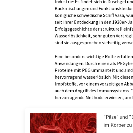
Industrie: Es findet sich in Duschgel
Backmischungen und Funktionskleidung.
königliche schwedische Schiff Vasa, wu
seit ihrer Entdeckung in den 1930er-J
Erfolgsgeschichte der strukturell ein
Wasserlöslichkeit, sehr guten Verträg
sind sie ausgesprochen vielseitig verw
Eine besonders wichtige Rolle erfüll
Anwendungen. Durch einen als PEGylie
Proteine mit PEG ummantelt und sind
hervorragend wasserlöslich. Mit dies
Impfstoffe, vor einem vorzeitigen Ab
auch dem Angriff des Immunsystems. "D
hervorragende Methode erwiesen, um Me
"Pilze" und 
im Körper zu