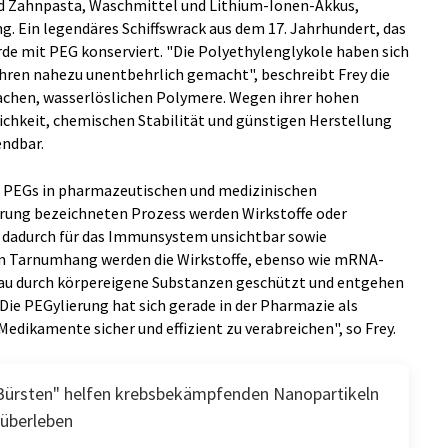
 und Zahnpasta, Waschmittel und Lithium-Ionen-Akkus,
 Ein legendäres Schiffswrack aus dem 17. Jahrhundert, das
rde mit PEG konserviert. "Die Polyethylenglykole haben sich
ahren nahezu unentbehrlich gemacht", beschreibt Frey die
fachen, wasserlöslichen Polymere. Wegen ihrer hohen
lichkeit, chemischen Stabilität und günstigen Herstellung
endbar.
en PEGs in pharmazeutischen und medizinischen
rung bezeichneten Prozess werden Wirkstoffe oder
 dadurch für das Immunsystem unsichtbar sowie
em Tarnumhang werden die Wirkstoffe, ebenso wie mRNA-
bau durch körpereigene Substanzen geschützt und entgehen
ie PEGylierung hat sich gerade in der Pharmazie als
dikamente sicher und effizient zu verabreichen", so Frey.
"Bürsten" helfen krebsbekämpfenden Nanopartikeln
 überleben