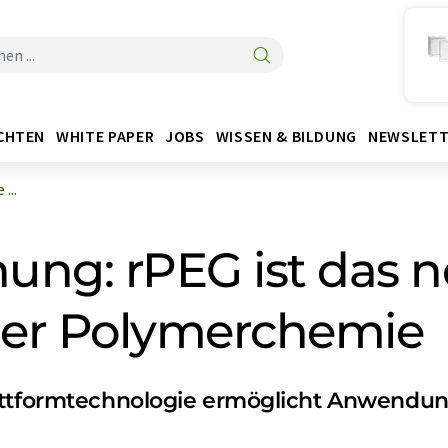
CHTEN
WHITE PAPER
JOBS
WISSEN & BILDUNG
NEWSLETT
...
nung: rPEG ist das n
der Polymerchemie
lattformtechnologie ermöglicht Anwendun