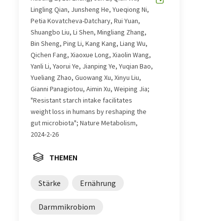
Lingling Qian, Junsheng He, Yueqiong Ni,
Petia Kovatcheva-Datchary, Rui Yuan,
Shuangbo Liu, Li Shen, Mingliang Zhang,
Bin Sheng, Ping Li, Kang Kang, Liang Wu,
Qichen Fang, Xiaoxue Long, Xiaolin Wang,
Yanli Li, Yaorui Ye, Jianping Ye, Yuqian Bao,
Yueliang Zhao, Guowang Xu, Xinyu Liu,
Gianni Panagiotou, Aimin Xu, Weiping Jia;
"Resistant starch intake facilitates
weight loss in humans by reshaping the
gut microbiota"; Nature Metabolism,
2024-2-26
THEMEN
Stärke
Ernährung
Darmmikrobiom