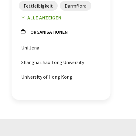
Fettleibigkeit
Darmflora
ALLE ANZEIGEN
Ballaststoffe
ORGANISATIONEN
Vollkornprodukte
Uni Jena
Hülsenfrüchte
Übergewicht
Shanghai Jiao Tong University
Bakterien
University of Hong Kong
Stoffwechselstörungen
Mikrobiome