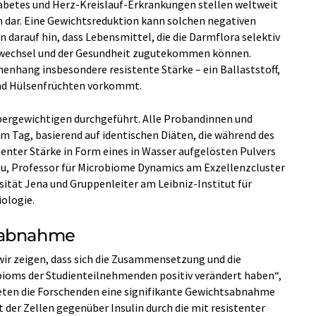
abetes und Herz-Kreislauf-Erkrankungen stellen weltweit
dar. Eine Gewichtsreduktion kann solchen negativen
 darauf hin, dass Lebensmittel, die die Darmflora selektiv
fwechsel und der Gesundheit zugutekommen können.
enhang insbesondere resistente Stärke – ein Ballaststoff,
und Hülsenfrüchten vorkommt.
Übergewichtigen durchgeführt. Alle Probandinnen und
m Tag, basierend auf identischen Diäten, die während des
nter Stärke in Form eines in Wasser aufgelösten Pulvers
ou, Professor für Microbiome Dynamics am Exzellenzcluster
sität Jena und Gruppenleiter am Leibniz-Institut für
iologie.
tsabnahme
ir zeigen, dass sich die Zusammensetzung und die
ioms der Studienteilnehmenden positiv verändert haben“,
eten die Forschenden eine signifikante Gewichtsabnahme
 der Zellen gegenüber Insulin durch die mit resistenter