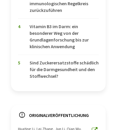
immunologischen Regelkreis
zurückzuführen
4
Vitamin B3 im Darm: ein
besonderer Weg von der
Grundlagenforschung bis zur
klinischen Anwendung
5
Sind Zuckerersatzstoffe schädlich
für die Darmgesundheit und den
Stoffwechsel?
ORIGINALVERÖFFENTLICHUNG
Huating Li, Lei Zhang, Jun Li, Qian Wu,