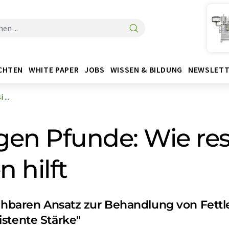
CHTEN
WHITE PAPER
JOBS
WISSEN & BILDUNG
NEWSLETT
...
egen Pfunde: Wie res
 hilft
uchbaren Ansatz zur Behandlung von Fett
stente Stärke"