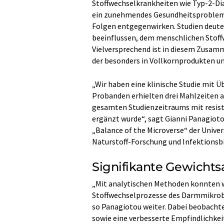
Stoffwechselkrankheiten wie Typ-2-Di
ein zunehmendes Gesundheitsproblem 
Folgen entgegenwirken. Studien deuten
beeinflussen, dem menschlichen Stof
Vielversprechend ist in diesem Zusamm
der besonders in Vollkornprodukten 
„Wir haben eine klinische Studie mit 
Probanden erhielten drei Mahlzeiten a
gesamten Studienzeitraums mit resiste
ergänzt wurde“, sagt Gianni Panagiot
„Balance of the Microverse“ der Univer
Naturstoff-Forschung und Infektionsb
Signifikante Gewich
„Mit analytischen Methoden konnten w
Stoffwechselprozesse des Darmmikrob
so Panagiotou weiter. Dabei beobacht
sowie eine verbesserte Empfindlichkeit