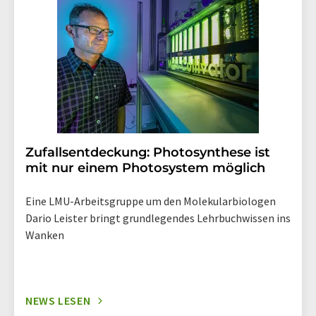
widerruf@lumitos.com
mit Wirkung für die Zukunft
widerrufen. Zudem ist in jeder E-Mail ein Link zur
Abbestellung des entsprechenden Newsletters
enthalten.
Zufallsentdeckung: Photosynthese ist
mit nur einem Photosystem möglich
Eine LMU-Arbeitsgruppe um den Molekularbiologen
Dario Leister bringt grundlegendes Lehrbuchwissen ins
Wanken
NEWS LESEN