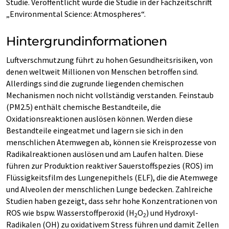
Studie. Veröffentlicht wurde die Studie in der Fachzeitschrift
„Environmental Science: Atmospheres“.
Hintergrundinformationen
Luftverschmutzung führt zu hohen Gesundheitsrisiken, von
denen weltweit Millionen von Menschen betroffen sind.
Allerdings sind die zugrunde liegenden chemischen
Mechanismen noch nicht vollständig verstanden. Feinstaub
(PM2.5) enthält chemische Bestandteile, die
Oxidationsreaktionen auslösen können. Werden diese
Bestandteile eingeatmet und lagern sie sich in den
menschlichen Atemwegen ab, können sie Kreisprozesse von
Radikalreaktionen auslösen und am Laufen halten. Diese
führen zur Produktion reaktiver Sauerstoffspezies (ROS) im
Flüssigkeitsfilm des Lungenepithels (ELF), die die Atemwege
und Alveolen der menschlichen Lunge bedecken. Zahlreiche
Studien haben gezeigt, dass sehr hohe Konzentrationen von
ROS wie bspw. Wasserstoffperoxid (H
O
) und Hydroxyl-
2
2
Radikalen (OH) zu oxidativem Stress führen und damit Zellen