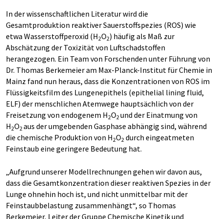
In der wissenschaftlichen Literatur wird die
Gesamtproduktion reaktiver Sauerstoffspezies (ROS) wie
etwa Wasserstoffperoxid (H
O
) häufig als Maß zur
2
2
Abschätzung der Toxizität von Luftschadstoffen
herangezogen. Ein Team von Forschenden unter Führung von
Dr. Thomas Berkemeier am Max-Planck-Institut für Chemie in
Mainz fand nun heraus, dass die Konzentrationen von ROS im
Flüssigkeitsfilm des Lungenepithels (epithelial lining fluid,
ELF) der menschlichen Atemwege hauptsächlich von der
Freisetzung von endogenem H
O
und der Einatmung von
2
2
H
O
aus der umgebenden Gasphase abhängig sind, während
2
2
die chemische Produktion von H
O
durch eingeatmeten
2
2
Feinstaub eine geringere Bedeutung hat.
„Aufgrund unserer Modellrechnungen gehen wir davon aus,
dass die Gesamtkonzentration dieser reaktiven Spezies in der
Lunge ohnehin hoch ist, und nicht unmittelbar mit der
Feinstaubbelastung zusammenhängt“, so Thomas
Berkemeier, Leiter der Gruppe Chemische Kinetik und