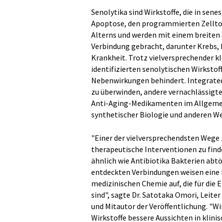
Senolytika sind Wirkstoffe, die in senes
Apoptose, den programmierten Zelltod
Alterns und werden mit einem breiten
Verbindung gebracht, darunter Krebs,
Krankheit. Trotz vielversprechender k
identifizierten senolytischen Wirksto
Nebenwirkungen behindert. Integrated
zu überwinden, andere vernachlässigt
Anti-Aging-Medikamenten im Allgemein
synthetischer Biologie und anderen W
"Einer der vielversprechendsten Wege
therapeutische Interventionen zu finde
ähnlich wie Antibiotika Bakterien abtö
entdeckten Verbindungen weisen eine h
medizinischen Chemie auf, die für die
sind", sagte Dr. Satotaka Omori, Leite
und Mitautor der Veröffentlichung. "W
Wirkstoffe bessere Aussichten in klini