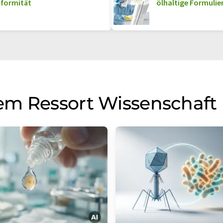
nformität
ölhaltige Formuli
em Ressort Wissenschaft