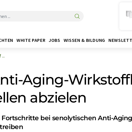
CHTEN
WHITE PAPER
JOBS
WISSEN & BILDUNG
NEWSLETT
...
 Anti-Aging-Wirkstof
llen abzielen
 Fortschritte bei senolytischen Anti-Agin
treiben