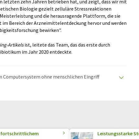
n letzten zehn Jahren betrieben hat, und zeigt, dass wir mit
etischen Biologie gezielt zelluläre Stressreaktionen
Meisterleistung und die herausragende Plattform, die sie
it im Bereich der Arzneimittelentdeckung hervor und werden
ebigkeitsforschung bewirken".
ing-Artikels
ist, leitete das Team, das das erste durch
tibiotikum im Jahr 2020 entdeckte.
nem Computersystem ohne menschlichen Eingriff
matischen Übersetzungen an, um eine größere
u präsentieren. Da dieser Artikel mit automatischer
glich, dass er Fehler im Vokabular, in der Syntax oder
lichen Artikel in Englisch finden Sie
hier
.
 fortschrittlichem
Leistungsstarke Ste