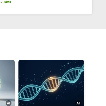
erungen
Zellalterung
neuronale Netzwerke
Wirkstoffforschung