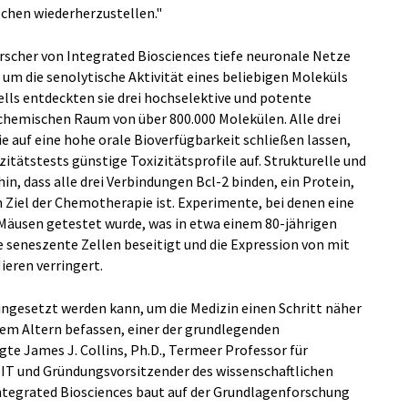
chen wiederherzustellen."
Forscher von Integrated Biosciences tiefe neuronale Netze
m die senolytische Aktivität eines beliebigen Moleküls
ells entdeckten sie drei hochselektive und potente
chemischen Raum von über 800.000 Molekülen. Alle drei
e auf eine hohe orale Bioverfügbarkeit schließen lassen,
tätstests günstige Toxizitätsprofile auf. Strukturelle und
n, dass alle drei Verbindungen Bcl-2 binden, ein Protein,
n Ziel der Chemotherapie ist. Experimente, bei denen eine
Mäusen getestet wurde, was in etwa einem 80-jährigen
e seneszente Zellen beseitigt und die Expression von mit
ieren verringert.
eingesetzt werden kann, um die Medizin einen Schritt näher
 dem Altern befassen, einer der grundlegenden
gte James J. Collins, Ph.D., Termeer Professor für
IT und Gründungsvorsitzender des wissenschaftlichen
Integrated Biosciences baut auf der Grundlagenforschung