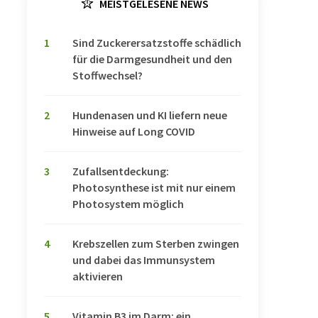
MEISTGELESENE NEWS
1
Sind Zuckerersatzstoffe schädlich
für die Darmgesundheit und den
Stoffwechsel?
2
Hundenasen und KI liefern neue
Hinweise auf Long COVID
3
Zufallsentdeckung:
Photosynthese ist mit nur einem
Photosystem möglich
4
Krebszellen zum Sterben zwingen
und dabei das Immunsystem
aktivieren
5
Vitamin B3 im Darm: ein