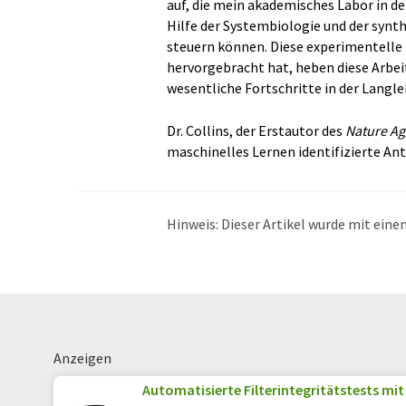
auf, die mein akademisches Labor in de
Hilfe der Systembiologie und der synth
steuern können. Diese experimentelle 
hervorgebracht hat, heben diese Arbe
wesentliche Fortschritte in der Langl
Dr. Collins, der Erstautor des
Nature Ag
maschinelles Lernen identifizierte An
Hinweis: Dieser Artikel wurde mit ei
übersetzt. LUMITOS bietet diese auto
Bandbreite an aktuellen Nachrichten z
Übersetzung übersetzt wurde, ist es mö
in der Grammatik enthält. Den ursprüng
Anzeigen
Automatisierte Filterintegritätstests mit