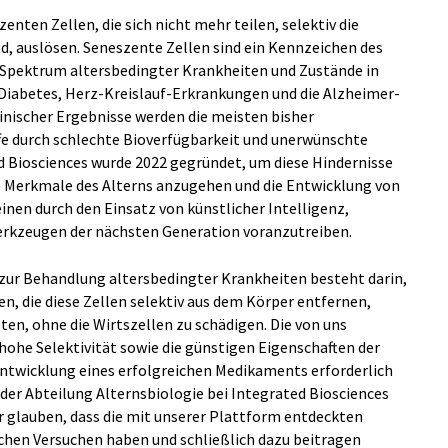
zenten Zellen, die sich nicht mehr teilen, selektiv die
, auslösen. Seneszente Zellen sind ein Kennzeichen des
 Spektrum altersbedingter Krankheiten und Zustände in
 Diabetes, Herz-Kreislauf-Erkrankungen und die Alzheimer-
linischer Ergebnisse werden die meisten bisher
ffe durch schlechte Bioverfügbarkeit und unerwünschte
 Biosciences wurde 2022 gegründet, um diese Hindernisse
e Merkmale des Alterns anzugehen und die Entwicklung von
en durch den Einsatz von künstlicher Intelligenz,
erkzeugen der nächsten Generation voranzutreiben.
 zur Behandlung altersbedingter Krankheiten besteht darin,
n, die diese Zellen selektiv aus dem Körper entfernen,
ten, ohne die Wirtszellen zu schädigen. Die von uns
ohe Selektivität sowie die günstigen Eigenschaften der
 Entwicklung eines erfolgreichen Medikaments erforderlich
r der Abteilung Alternsbiologie bei Integrated Biosciences
ir glauben, dass die mit unserer Plattform entdeckten
schen Versuchen haben und schließlich dazu beitragen