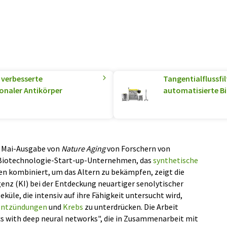
 verbesserte
Tangentialflussfi
onaler Antikörper
automatisierte B
er Mai-Ausgabe von
Nature Aging
von Forschern von
 Biotechnologie-Start-up-Unternehmen, das
synthetische
n kombiniert, um das Altern zu bekämpfen, zeigt die
genz (KI) bei der Entdeckung neuartiger senolytischer
küle, die intensiv auf ihre Fähigkeit untersucht wird,
Entzündungen
und
Krebs
zu unterdrücken. Die Arbeit
s with deep neural networks", die in Zusammenarbeit mit