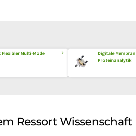
matischen Übersetzungen an, um eine größere
u präsentieren. Da dieser Artikel mit automatischer
glich, dass er Fehler im Vokabular, in der Syntax oder
lichen Artikel in Englisch finden Sie
hier
.
Flexibler Multi-Mode
Digitale Membran
Proteinanalytik
em Ressort Wissenschaft