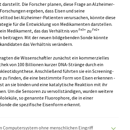
t darstellt. Die Forscher planen, diese Frage an Alzheimer-
Forschungen ergeben, dass Eisen und seine
elltod bei Alzheimer-Patienten verursachen, könnte diese
ategie für die Entwicklung von Medikamenten darstellen.
Fe3+
Fe2+
 ein Medikament, das das Verhältnis von
zu
en beitragen. Mit der neuen bildgebenden Sonde könnte
kandidaten das Verhältnis verändern.
ragten die Wissenschaftler zunächst ein kommerzielles
othek von 100 Billionen kurzer DNA-Stränge durch ein
leotidsynthese. Anschließend führten sie ein Screening-
e zu finden, die eine bestimmte Form von Eisen erkennen -
st an sie binden und eine katalytische Reaktion mit ihr
en. Um die Sensoren zu vervollständigen, wurden weitere
leküle, so genannte Fluorophore, die in einer
Sonde die spezifische Eisenform erkennt.
nem Computersystem ohne menschlichen Eingriff