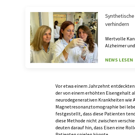
Synthetische
verhindern
Wertvolle Kan
Alzheimer und
NEWS LESEN
Vor etwa einem Jahrzehnt entdeckten W
der von einem erhöhten Eisengehalt ab
neurodegenerativen Krankheiten wie Al
Magnetresonanztomographie bei leben
festgestellt, dass diese Patienten te
diese Methode nicht zwischen verschi
deuten darauf hin, dass Eisen eine Rol
Patienten spielen könnte.