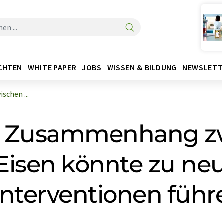
CHTEN
WHITE PAPER
JOBS
WISSEN & BILDUNG
NEWSLETT
chen ...
r Zusammenhang z
Eisen könnte zu ne
Interventionen führ