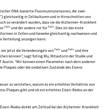
Forscher DNA-basierte Fluoreszenzsensoren, die zwei
3+
) gleichzeitig in Zellkulturen und in Hirnschnitten von
ch so verändert wurden, dass sie die Alzheimer-Krankheit
Fe2+
Fe3+
für
und der andere rot für
. Dies ist das erste
nformen in Zellen und Gewebe gleichzeitig nachweisen und
e Verteilung anzeigen kann.
Fe2+
Fe3+
s wir jetzt die Veränderungen von
und
und ihre
chen können", sagt Yuting Wu, Mitautorin der Studie und
UT Austin. "Wir können einen Parameter nach dem anderen
ie Plaques oder die oxidativen Zustände des Eisens
besser zu verstehen, warum es ein erhöhtes Verhältnis von
eta-Plaques gibt und ob ein erhöhtes Eisen-Redox an der
s Eisen-Redox direkt am Zelltod bei der Alzheimer-Krankheit