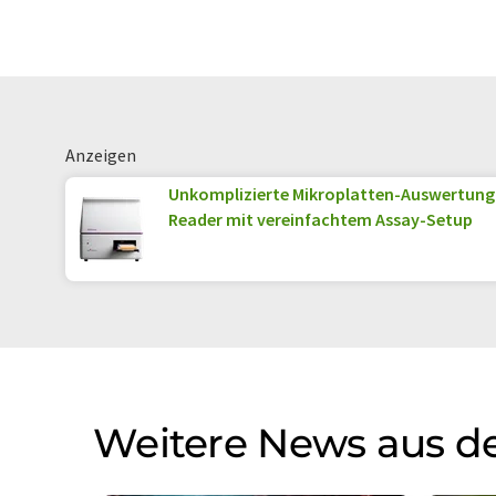
übersetzt. LUMITOS bietet diese auto
Bandbreite an aktuellen Nachrichten z
Übersetzung übersetzt wurde, ist es mö
in der Grammatik enthält. Den ursprüng
Anzeigen
Unkomplizierte Mikroplatten-Auswertung: 
Reader mit vereinfachtem Assay-Setup
Weitere News aus d