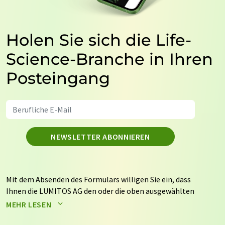
Holen Sie sich die Life-
Science-Branche in Ihren
Posteingang
NEWSLETTER ABONNIEREN
Mit dem Absenden des Formulars willigen Sie ein, dass
Ihnen die LUMITOS AG den oder die oben ausgewählten
Newsletter per E-Mail zusendet. Ihre Daten werden
MEHR LESEN
nicht an Dritte weitergegeben. Die Speicherung und