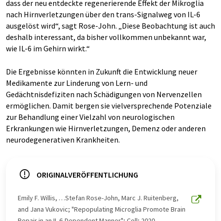
dass der neu entdeckte regenerierende Effekt der Mikroglia
nach Hirnverletzungen über den trans-Signalweg von IL-6
ausgelöst wird“, sagt Rose-John. „Diese Beobachtung ist auch
deshalb interessant, da bisher vollkommen unbekannt war,
wie IL-6 im Gehirn wirkt.“
Die Ergebnisse könnten in Zukunft die Entwicklung neuer
Medikamente zur Linderung von Lern- und
Gedächtnisdefiziten nach Schädigungen von Nervenzellen
ermöglichen. Damit bergen sie vielversprechende Potenziale
zur Behandlung einer Vielzahl von neurologischen
Erkrankungen wie Hirnverletzungen, Demenz oder anderen
neurodegenerativen Krankheiten.
ORIGINALVERÖFFENTLICHUNG
Emily F. Willis, …Stefan Rose-John, Marc J. Ruitenberg,
and Jana Vukovic; "Repopulating Microglia Promote Brain
Repair in an IL-6-Dependent Manner"; Cell; 2020