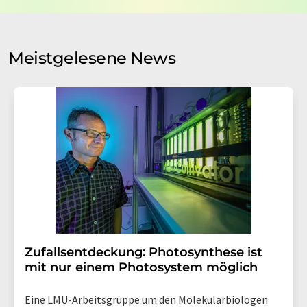
Verarbeitung Ihrer Daten durch die LUMITOS AG erfolgt
auf Basis unserer
Datenschutzerklärung
. LUMITOS darf
Sie zum Zwecke der Werbung oder der Markt- und
Meinungsforschung per E-Mail kontaktieren. Ihre
Meistgelesene News
Einwilligung können Sie jederzeit ohne Angabe von
Gründen gegenüber der LUMITOS AG, Ernst-Augustin-
Str. 2, 12489 Berlin oder per E-Mail unter
widerruf@lumitos.com
mit Wirkung für die Zukunft
widerrufen. Zudem ist in jeder E-Mail ein Link zur
Abbestellung des entsprechenden Newsletters
enthalten.
Zufallsentdeckung: Photosynthese ist
mit nur einem Photosystem möglich
Eine LMU-Arbeitsgruppe um den Molekularbiologen