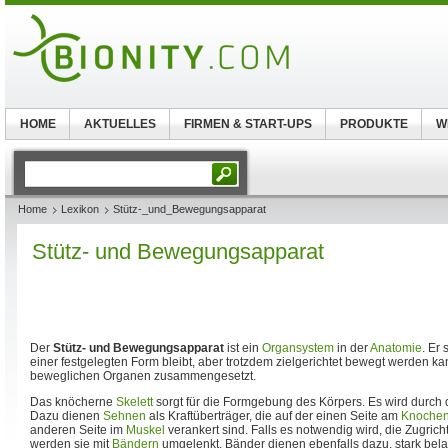
HOME
AKTUELLES
FIRMEN & START-UPS
PRODUKTE
W
Home
Lexikon
Stütz-_und_Bewegungsapparat
Stütz- und Bewegungsapparat
Der
Stütz- und Bewegungsapparat
ist ein
Organsystem
in der
Anatomie
. Er 
einer festgelegten Form bleibt, aber trotzdem zielgerichtet bewegt werden kan
beweglichen Organen zusammengesetzt.
Das knöcherne
Skelett
sorgt für die Formgebung des Körpers. Es wird durch 
Dazu dienen
Sehnen
als Kraftüberträger, die auf der einen Seite am
Knoche
anderen Seite im
Muskel
verankert sind. Falls es notwendig wird, die Zugri
werden sie mit
Bändern
umgelenkt. Bänder dienen ebenfalls dazu, stark bel