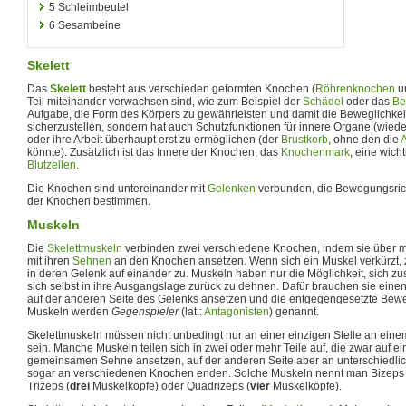
5
Schleimbeutel
6
Sesambeine
Skelett
Das
Skelett
besteht aus verschieden geformten Knochen (
Röhrenknochen
un
Teil miteinander verwachsen sind, wie zum Beispiel der
Schädel
oder das
Be
Aufgabe, die Form des Körpers zu gewährleisten und damit die Beweglichke
sicherzustellen, sondern hat auch Schutzfunktionen für innere Organe (wie
oder ihre Arbeit überhaupt erst zu ermöglichen (der
Brustkorb
, ohne den die
könnte). Zusätzlich ist das Innere der Knochen, das
Knochenmark
, eine wicht
Blutzellen
.
Die Knochen sind untereinander mit
Gelenken
verbunden, die Bewegungsri
der Knochen bestimmen.
Muskeln
Die
Skelettmuskeln
verbinden zwei verschiedene Knochen, indem sie über 
mit ihren
Sehnen
an den Knochen ansetzen. Wenn sich ein Muskel verkürzt, 
in deren Gelenk auf einander zu. Muskeln haben nur die Möglichkeit, sich z
sich selbst in ihre Ausgangslage zurück zu dehnen. Dafür brauchen sie eine
auf der anderen Seite des Gelenks ansetzen und die entgegengesetzte Bew
Muskeln werden
Gegenspieler
(lat.:
Antagonisten
) genannt.
Skelettmuskeln müssen nicht unbedingt nur an einer einzigen Stelle an e
sein. Manche Muskeln teilen sich in zwei oder mehr Teile auf, die zwar auf ein
gemeinsamen Sehne ansetzen, auf der anderen Seite aber an unterschiedlic
sogar an verschiedenen Knochen enden. Solche Muskeln nennt man Bizeps
Trizeps (
drei
Muskelköpfe) oder Quadrizeps (
vier
Muskelköpfe).