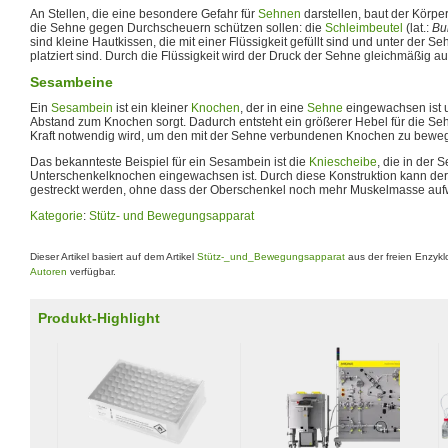
An Stellen, die eine besondere Gefahr für
Sehnen
darstellen, baut der Körper
die Sehne gegen Durchscheuern schützen sollen: die
Schleimbeutel
(lat.:
Bu
sind kleine Hautkissen, die mit einer Flüssigkeit gefüllt sind und unter der S
platziert sind. Durch die Flüssigkeit wird der Druck der Sehne gleichmäßig auf
Sesambeine
Ein
Sesambein
ist ein kleiner
Knochen
, der in eine
Sehne
eingewachsen ist u
Abstand zum Knochen sorgt. Dadurch entsteht ein größerer Hebel für die Se
Kraft notwendig wird, um den mit der Sehne verbundenen Knochen zu bewe
Das bekannteste Beispiel für ein Sesambein ist die
Kniescheibe
, die in der
Unterschenkelknochen eingewachsen ist. Durch diese Konstruktion kann der 
gestreckt werden, ohne dass der Oberschenkel noch mehr Muskelmasse auf
Kategorie
:
Stütz- und Bewegungsapparat
Dieser Artikel basiert auf dem Artikel
Stütz-_und_Bewegungsapparat
aus der freien Enzyk
Autoren
verfügbar.
Produkt-Highlight