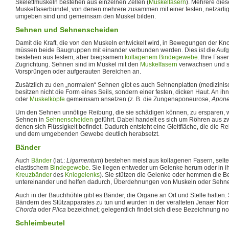
Skelettmuskeln bestehen aus einzelnen Zellen (
Muskelfasern
). Mehrere dies
Muskelfaserbündel, von denen mehrere zusammen mit einer festen, netzarti
umgeben sind und gemeinsam den Muskel bilden.
Sehnen und Sehnenscheiden
Damit die Kraft, die von den Muskeln entwickelt wird, in Bewegungen der Kn
müssen beide Baugruppen mit einander verbunden werden. Dies ist die Auf
bestehen aus festem, aber biegsamem
kollagenem
Bindegewebe
. Ihre Fase
Zugrichtung. Sehnen sind im Muskel mit den
Muskelfasern
verwachsen und 
Vorsprüngen oder aufgerauten Bereichen an.
Zusätzlich zu den „normalen“ Sehnen gibt es auch Sehnenplatten (medizinis
besitzen nicht die Form eines Seils, sondern einer festen, dicken Haut. An 
oder
Muskelköpfe
gemeinsam ansetzen (z. B. die Zungenaponeurose,
Apone
Um den Sehnen unnötige Reibung, die sie schädigen können, zu ersparen,
Sehnen in
Sehnenscheiden
geführt. Dabei handelt es sich um Röhren aus z
denen sich Flüssigkeit befindet. Dadurch entsteht eine Gleitfläche, die die
und dem umgebenden Gewebe deutlich herabsetzt.
Bänder
Auch
Bänder
(lat.:
Ligamentum
) bestehen meist aus kollagenen Fasern, selt
elastischem
Bindegewebe
. Sie liegen entweder um Gelenke herum oder in i
Kreuzbänder
des
Kniegelenks
). Sie stützen die Gelenke oder hemmen die B
untereinander und helfen dadurch, Überdehnungen von Muskeln oder Sehn
Auch in der Bauchhöhle gibt es Bänder, die Organe an Ort und Stelle halten.
Bändern des Stützapparates zu tun und wurden in der veralteten Jenaer No
Chorda
oder
Plica
bezeichnet; gelegentlich findet sich diese Bezeichnung noch
Schleimbeutel