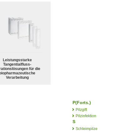
Leistungsstarke
Tangentialfluss-
trationslösungen für die
biopharmazeutische
Verarbeitung
P(Forts.)
Pilzgift
Pilzinfektion
S
Schleimpilze