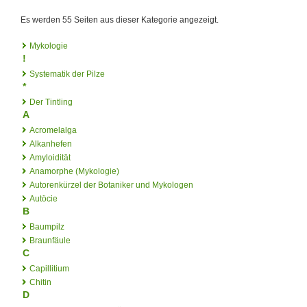
Es werden 55 Seiten aus dieser Kategorie angezeigt.
Mykologie
!
Systematik der Pilze
*
Der Tintling
A
Acromelalga
Alkanhefen
Amyloidität
Anamorphe (Mykologie)
Autorenkürzel der Botaniker und Mykologen
Autöcie
B
Baumpilz
Braunfäule
C
Capillitium
Chitin
D