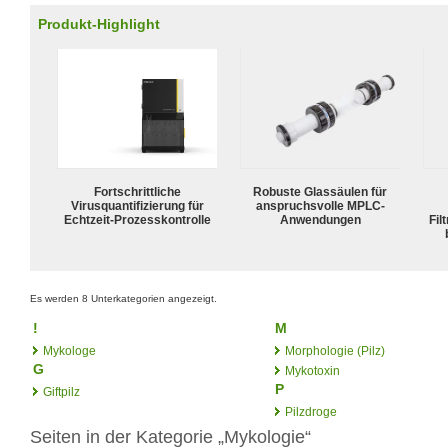
Produkt-Highlight
Fortschrittliche
Robuste Glassäulen für
Virusquantifizierung für
anspruchsvolle MPLC-
Echtzeit-Prozesskontrolle
Anwendungen
Fil
Es werden 8 Unterkategorien angezeigt.
!
M
Mykologe
Morphologie (Pilz)
G
Mykotoxin
P
Giftpilz
Pilzdroge
Seiten in der Kategorie „Mykologie“