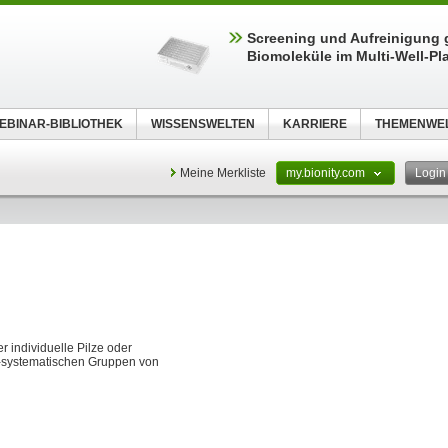
Screening und Aufreinigung 
Biomoleküle im Multi-Well-Pl
EBINAR-BIBLIOTHEK
WISSENSWELTEN
KARRIERE
THEMENWE
Meine Merkliste
my.bionity.com
Logi
r individuelle Pilze oder
ht-systematischen Gruppen von