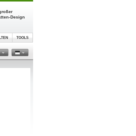
großer
atten-Design
LTEN
TOOLS
n