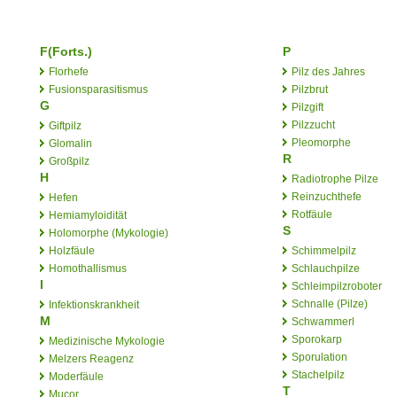
F(Forts.)
P
Florhefe
Pilz des Jahres
Fusionsparasitismus
Pilzbrut
G
Pilzgift
Pilzzucht
Giftpilz
Pleomorphe
Glomalin
R
Großpilz
H
Radiotrophe Pilze
Reinzuchthefe
Hefen
Rotfäule
Hemiamyloidität
S
Holomorphe (Mykologie)
Holzfäule
Schimmelpilz
Homothallismus
Schlauchpilze
I
Schleimpilzroboter
Schnalle (Pilze)
Infektionskrankheit
M
Schwammerl
Sporokarp
Medizinische Mykologie
Sporulation
Melzers Reagenz
Stachelpilz
Moderfäule
T
Mucor