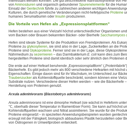
interessant werden könnten. Die gut beschriebene Nährstoffsynthese von Hef
von
Aminosäuren
und organisch gebundener
Spurenelemente
für die Human
Einsatz der
Gentechnik
führte zu zahlreichen anderen wichtigen Anwendunge
Kulturen, die durch genetische Veränderungen nicht-hefetypische
Proteine
u
humanes Serumalbumin oder
Insulin
produzieren.
Die Vorteile von Hefen als „Expressionsplattformen“
Hefen bestehen aus einer Vielzahl höchst unterschiedlicher Organismen und 
vom Backen oder Brauen bekannten Bäcker- oder Bierhefe
Saccharomyces c
Hefen sind ideale Systeme für die Produktion von Fremdproteinen. Als Eukary
Proteine zu
glykosylieren
, sie sind also in der Lage, Zuckerketten an die Prot
Proteine sind
Glykoproteine
. Ferner sind sie in der Lage, diese Glykoprotei
Nährmedium zu
sezernieren
– das Darmbakterium
E. coli
kann dies zum Beisp
hergestellten Proteine sind damit identisch oder sehr ähnlich den Proteinen
Die erste auf einer Hefeart beruhende „Expressionsplattform“ („Proteinfabrik“
Bäckerhefe. Es gibt jedoch mehr als 800 verschiedene Hefearten mit höchst 
Eigenschaften. Einige davon sind für ihr Wachstum, im Unterschied zur Bäcke
Traubenzucker
als Kohlenstoffquelle beschränkt, sondern können eine Vielza
Substrate nutzen. Verschiedene dieser Hefen werden – wie die Bäckerhefe –
Herstellung von Proteinen genutzt.
Arxula adeninivorans
(
Blastobotrys adeninivorans
)
Arxula adeninivorans
ist eine dimorphe Hefeart (sie wächst in Hefeform unte
°C, oberhalb dieser Temperatur in filamentöser Form). Sie kann auf höchst u
Kohlenstoffquellen wachsen und Nitrat assimilieren. Sie wurde für die Produk
Proteine eingesetzt – in speziellen Anwendungsbeispielen wurden gentech
erzeugt mit der Fähigkeit, biologisch abbaubares Plastik herzustellen oder 
von Östrogenen in Umweltproben entwickelt.