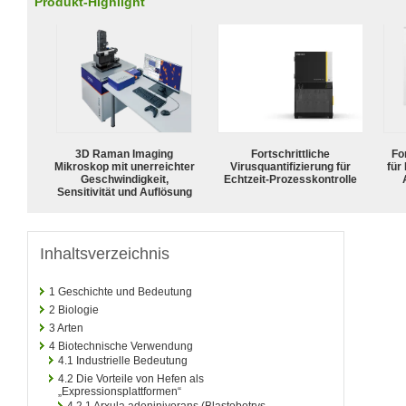
Produkt-Highlight
3D Raman Imaging
Fortschrittliche
For
Mikroskop mit unerreichter
Virusquantifizierung für
für
Geschwindigkeit,
Echtzeit-Prozesskontrolle
Sensitivität und Auflösung
Inhaltsverzeichnis
1
Geschichte und Bedeutung
2
Biologie
3
Arten
4
Biotechnische Verwendung
4.1
Industrielle Bedeutung
4.2
Die Vorteile von Hefen als
„Expressionsplattformen“
4.2.1
Arxula adeninivorans (Blastobotrys