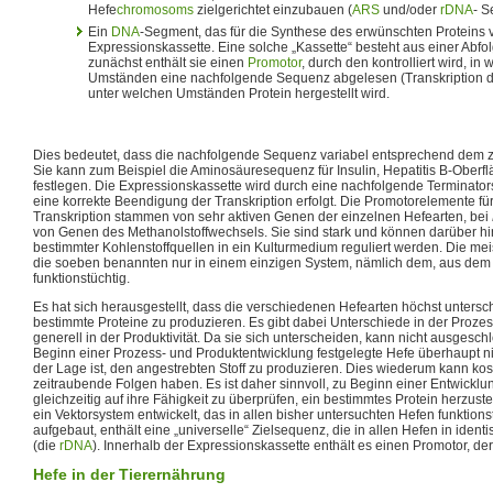
Hefe
chromosoms
zielgerichtet einzubauen (
ARS
und/oder
rDNA
- S
Ein
DNA
-Segment, das für die Synthese des erwünschten Proteins ve
Expressionskassette. Eine solche „Kassette“ besteht aus einer Abfol
zunächst enthält sie einen
Promotor
, durch den kontrolliert wird, 
Umständen eine nachfolgende Sequenz abgelesen (Transkription 
unter welchen Umständen Protein hergestellt wird.
Dies bedeutet, dass die nachfolgende Sequenz variabel entsprechend dem zu
Sie kann zum Beispiel die Aminosäuresequenz für Insulin, Hepatitis B-Oberfl
festlegen. Die Expressionskassette wird durch eine nachfolgende Terminato
eine korrekte Beendigung der Transkription erfolgt. Die Promotorelemente für
Transkription stammen von sehr aktiven Genen der einzelnen Hefearten, bei
von Genen des Methanolstoffwechsels. Sie sind stark und können darüber h
bestimmter Kohlenstoffquellen in ein Kulturmedium reguliert werden. Die me
die soeben benannten nur in einem einzigen System, nämlich dem, aus dem
funktionstüchtig.
Es hat sich herausgestellt, dass die verschiedenen Hefearten höchst unterschi
bestimmte Proteine zu produzieren. Es gibt dabei Unterschiede in der Proze
generell in der Produktivität. Da sie sich unterscheiden, kann nicht ausgesc
Beginn einer Prozess- und Produktentwicklung festgelegte Hefe überhaupt n
der Lage ist, den angestrebten Stoff zu produzieren. Dies wiederum kann kos
zeitraubende Folgen haben. Es ist daher sinnvoll, zu Beginn einer Entwickl
gleichzeitig auf ihre Fähigkeit zu überprüfen, ein bestimmtes Protein herzus
ein Vektorsystem entwickelt, das in allen bisher untersuchten Hefen funktionst
aufgebaut, enthält eine „universelle“ Zielsequenz, die in allen Hefen in iden
(die
rDNA
). Innerhalb der Expressionskassette enthält es einen Promotor, der i
Hefe in der Tierernährung