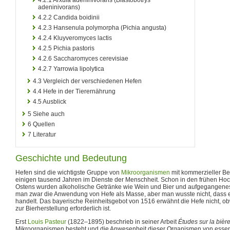
adeninivorans)
4.2.2
Candida boidinii
4.2.3
Hansenula polymorpha (Pichia angusta)
4.2.4
Kluyveromyces lactis
4.2.5
Pichia pastoris
4.2.6
Saccharomyces cerevisiae
4.2.7
Yarrowia lipolytica
4.3
Vergleich der verschiedenen Hefen
4.4
Hefe in der Tierernährung
4.5
Ausblick
5
Siehe auch
6
Quellen
7
Literatur
Geschichte und Bedeutung
Hefen sind die wichtigste Gruppe von
Mikroorganismen
mit kommerzieller Be
einigen tausend Jahren im Dienste der Menschheit. Schon in den frühen Hoch
Ostens wurden alkoholische Getränke wie Wein und Bier und aufgegangenes
man zwar die Anwendung von Hefe als Masse, aber man wusste nicht, dass
handelt. Das bayerische Reinheitsgebot von 1516 erwähnt die Hefe nicht, o
zur Bierherstellung erforderlich ist.
Erst
Louis Pasteur
(1822–1895) beschrieb in seiner Arbeit
Études sur la bièr
Mikroorganismen besteht und die Anwesenheit dieser Organismen von essent