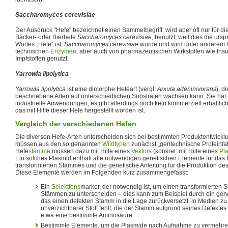
Saccharomyces cerevisiae
Der Ausdruck “Hefe” bezeichnet einen Sammelbegriff, wird aber oft nur für dies
Bäcker- oder Bierhefe
Saccharomyces cerevisiae
, benutzt, weil dies die ur
Wortes „Hefe“ ist.
Saccharomyces cerevisiae
wurde und wird unter anderem f
technischen
Enzymen
, aber auch von pharmazeutischen Wirkstoffen wie Insul
Impfstoffen genutzt.
Yarrowia lipolytica
Yarrowia lipolytica
ist eine dimorphe Hefeart (vergl.
Arxula adeninivorans
), d
beschriebene Arten auf unterschiedlichen Substraten wachsen kann. Sie hat 
industrielle Anwendungen, es gibt allerdings noch kein kommerziell erhältli
das mit Hilfe dieser Hefe hergestellt worden ist.
Vergleich der verschiedenen Hefen
Die diversen Hefe-Arten unterscheiden sich bei bestimmten Produktentwick
müssen aus den so genannten
Wildtypen
zunächst „gentechnische Proteinfa
Hefe
stämme
müssen dazu mit Hilfe eines
Vektors
(konkret: mit Hilfe eines
Pl
Ein solches Plasmid enthält alle notwendigen genetischen Elemente für das
transformierten Stammes und die genetische Anleitung für die Produktion de
Diese Elemente werden im Folgenden kurz zusammengefasst:
Ein
Selektions
marker, der notwendig ist, um einen transformierten 
Stämmen zu unterscheiden – dies kann zum Beispiel durch ein gene
das einen defekten Stamm in die Lage zurückversetzt, in Medien zu
unverzichtbarer Stoff fehlt, die der Stamm aufgrund seines Defektes
etwa eine bestimmte Aminosäure.
Bestimmte Elemente, um die Plasmide nach Aufnahme zu vermehren 