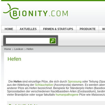
HOME
AKTUELLES
FIRMEN & START-UPS
PRODUKTE
W
Home
Lexikon
Hefen
Hefen
Die
Hefen
sind einzellige Pilze, die sich durch
Sprossung
oder Teilung (Spa
aus der Abteilung der
Schlauchpilze
(Ascomycota) stammen. Es werden aber
anderer Pilze als Hefen bezeichnet. Beispiele für Ständerpilz-Hefen (Basidio
Sprossstadien der verschiedenen Nacktbasidien-Arten (
Exobasidium
), best
vieler Brandpilze oder sogar fakultativ
humanpathogene
Pilze wie
Malassezia