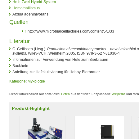
Hefe-Zwei-Hybrid-System
Homothallismus
Arxula adeninivorans
Quellen
↑
http://www.microbialcellfactories.com/content/5/1/33
Literatur
G. Gellissen (Hrsg.):
Production of recombinant proteins – novel microbial 
systems.
Wiley-VCH, Weinheim 2005,
ISBN 978-3-527-31036-4
Informationen zur Verwendung von Hefe zum Bierbrauen
Backhefe
Anleitung zur Hefekultivierung für Hobby-Bierbrauer
Kategorie
:
Mykologie
Dieser Artikel basiert auf dem Artikel
Hefen
aus der freien Enzyklopädie
Wikipedia
und steh
Produkt-Highlight