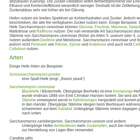
abzubauen (Gärung). Die Zucker-Oxidation liefert dementsprechend viel Ene
Ethanol und Kohlenstoffdioxid wesentlich weniger. Deshalb ist die Zellteilung
Zuckerabbau sehr viel höher als bei Gärung.
Hefen nutzen ein breites Spektrum an Kohlenhydraten und Zucker. Jedoch w
beschrieben, die alle frei verfügbaren Zucker nutzen kann. Einige Beispiele
Hefe
Saccharomyces cerevisiae
können
Glucose
,
Fructose
,
Mannose
,
Galac
Maltotriose und
Raffinose
nutzen. Die nah verwandte Art
Saccharomyces dias
Stämme von
Saccharomyces cerevisiae
(früher als Arten
S. uvarum
oder
S. c
nutzen außerdem
Dextrine
und Melobiose.
Saccharomyces cerevisiae
und ih
jedoch nicht
Pentosen
wie
Ribose
,
Xylose
und
Arabinose
und auch nicht
Cel
Cellulose
nutzen.
Arten
Einige Hefe-Arten als Beispiele:
Schizosaccharomyces pombe
eine Spalt-Hefe (engl. „fission yeast“)
Saccharomyces cerevisiae
(
Backhefe
/ Bäckerhefe, Obergärige Bierhefe) ist eine
Knospungs
-Hef
wurde erstmals 1888 von Emil Christian Hansen isoliert. Sie wird als
Stämme
vorwiegend aerob in
Nährlösungen
hergestellt und kommt a
in den Handel. Obergärige Stämme steigen beim Bierbrauen währen
schwimmen auf dem
Substrat
. Untergärige Stämme sinken dagegen
nach unten.
Saccharomyces carlsbergensis
,
Saccharomyces uvarum
und andere
Untergärige Hefen
fermentieren
mehr
Zuckerarten
, auch bei niedrig
zur Herstellung von Lager-Bier verwendet.
Candida utilis