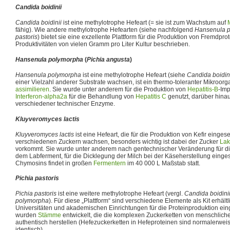
Candida boidinii
Candida boidinii
ist eine methylotrophe Hefeart (= sie ist zum Wachstum auf
fähig). Wie andere methylotrophe Hefearten (siehe nachfolgend
Hansenula 
pastoris
) bietet sie eine exzellente Plattform für die Produktion von Fremdpro
Produktivitäten von vielen Gramm pro Liter Kultur beschrieben.
Hansenula polymorpha
(
Pichia angusta
)
Hansenula polymorpha
ist eine methylotrophe Hefeart (siehe
Candida boidin
einer Vielzahl anderer Substrate wachsen, ist ein thermo-toleranter Mikroor
assimilieren
. Sie wurde unter anderem für die Produktion von
Hepatitis-B
-Imp
Interferon-alpha2a
für die Behandlung von
Hepatitis C
genutzt, darüber hinau
verschiedener technischer Enzyme.
Kluyveromyces lactis
Kluyveromyces lactis
ist eine Hefeart, die für die Produktion von Kefir eingese
verschiedenen Zuckern wachsen, besonders wichtig ist dabei der Zucker
Lak
vorkommt. Sie wurde unter anderem nach gentechnischer Veränderung für d
dem Labferment, für die Dicklegung der Milch bei der Käseherstellung einges
Chymosins findet in großen
Fermentern
im 40 000 L Maßstab statt.
Pichia pastoris
Pichia pastoris
ist eine weitere methylotrophe Hefeart (vergl.
Candida boidini
polymorpha
). Für diese „Plattform“ sind verschiedene Elemente als Kit erhältli
Universitäten und akademischen Einrichtungen für die Proteinproduktion einge
wurden
Stämme
entwickelt, die die komplexen Zuckerketten von menschliche
authentisch herstellen (Hefezuckerketten in Hefeproteinen sind normalerweise
identisch).