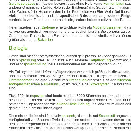
Gärungsprozess
ist. Pasteur bewies, dass ohne Hefe keine
Fermentation
stat
anderer Organismen (wilde Hefen oder Bakterien) das Gärverhalten mit dem
oder Weine störte. Hefen werden in der Produktion von Bier, Wein, Spirituos
Vielzahl biochemischer und therapeutischer Substanzen angewendet. Einig
Verderbnis von Futter und Lebensmitteln, andere haben medizinische Bedeu
Hefen spielen in der
Biologie
eine wichtige Rolle als
Modellorganismen
, da 
kultivieren, genetisch verändern und untersuchen lassen. Sie gehören zu de
Organismen. Da es sich um Eukaryoten handelt, ist ihre Ähnlichkeit zu höhe
größer als die der
Bakterien
.
Biologie
Hefen sind nicht-photosynthetische, einzellige Sprosspilze (Ascosporidae). 
durch
Sprossung
oder Teilung statt. Auch sexuelle
Fortpflanzung
kommt vor, 
und Asco
sporenbildung
, bei Basidiosporidae mit Basidiosporenbildung.
Als Eukaryoten sind Hefen im Allgemeinen wesentlich größer als die weitau
ähnliche Zellstrukturen wie Säugetiere und Pflanzen. Eukaryoten besitzen 
Chromosomen
und eine Vielzahl von
Organellen
einschließlich der
Mitochon
endoplasmatischen Retikulums
, Strukturen, die bei
Prokaryoten
(hauptsächl
sind.
Etwa 700 Hefe
spezies
sind heute mit über 5000 Stämmen bekannt, aber nu
beschrieben. Derzeit existiert keine verbindlich abgrenzende Definition für 
bekannten Eigenschaften wie
alkoholische Gärung
und Wachstum durch Zellt
gemein und nicht nur ihnen eigen.
Die meisten Hefen sind fakultativ
anaerob
, also nicht auf
Sauerstoff
angewiese
Verfügbarkeit von Sauerstoff wie die meisten anderen Lebewesen davon le
den sehr energiearmen Produkten Kohlenstoffdioxid und Wasser zu oxidiere
Sauerstoff aber Zucker zu den nur etwas weniger energiereichen Produkten