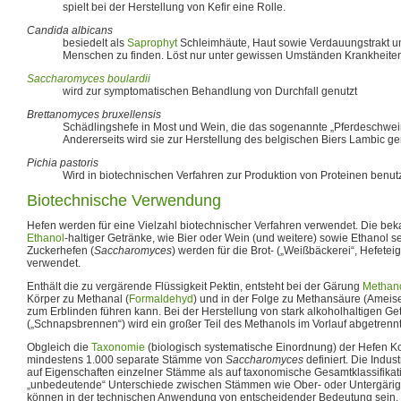
spielt bei der Herstellung von Kefir eine Rolle.
Candida albicans
besiedelt als
Saprophyt
Schleimhäute, Haut sowie Verdauungstrakt und 
Menschen zu finden. Löst nur unter gewissen Umständen Krankheiten
Saccharomyces boulardii
wird zur symptomatischen Behandlung von Durchfall genutzt
Brettanomyces bruxellensis
Schädlingshefe in Most und Wein, die das sogenannte „Pferdeschwei
Andererseits wird sie zur Herstellung des belgischen Biers Lambic ge
Pichia pastoris
Wird in biotechnischen Verfahren zur Produktion von Proteinen benutz
Biotechnische Verwendung
Hefen werden für eine Vielzahl biotechnischer Verfahren verwendet. Die beka
Ethanol
-haltiger Getränke, wie Bier oder Wein (und weitere) sowie Ethanol s
Zuckerhefen (
Saccharomyces
) werden für die Brot- („Weißbäckerei“, Hefetei
verwendet.
Enthält die zu vergärende Flüssigkeit Pektin, entsteht bei der Gärung
Methan
Körper zu Methanal (
Formaldehyd
) und in der Folge zu Methansäure (Ameis
zum Erblinden führen kann. Bei der Herstellung von stark alkoholhaltigen Get
(„Schnapsbrennen“) wird ein großer Teil des Methanols im Vorlauf abgetrennt
Obgleich die
Taxonomie
(biologisch systematische Einordnung) der Hefen Kon
mindestens 1.000 separate Stämme von
Saccharomyces
definiert. Die Indus
auf Eigenschaften einzelner Stämme als auf taxonomische Gesamtklassifikat
„unbedeutende“ Unterschiede zwischen Stämmen wie Ober- oder Untergärig
können in der technischen Anwendung von entscheidender Bedeutung sein. 