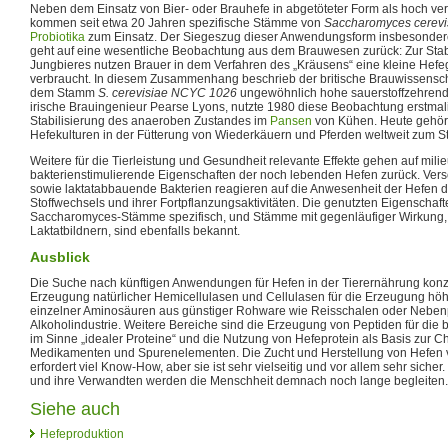
Neben dem Einsatz von Bier- oder Brauhefe in abgetöteter Form als hoch ver
kommen seit etwa 20 Jahren spezifische Stämme von
Saccharomyces cerevi
Probiotika
zum Einsatz. Der Siegeszug dieser Anwendungsform insbesonder
geht auf eine wesentliche Beobachtung aus dem Brauwesen zurück: Zur Stabi
Jungbieres nutzen Brauer in dem Verfahren des „Kräusens“ eine kleine Hefeg
verbraucht. In diesem Zusammenhang beschrieb der britische Brauwissensc
dem Stamm
S. cerevisiae NCYC 1026
ungewöhnlich hohe sauerstoffzehrende 
irische Brauingenieur Pearse Lyons, nutzte 1980 diese Beobachtung erstmal
Stabilisierung des anaeroben Zustandes im
Pansen
von Kühen. Heute gehört
Hefekulturen in der Fütterung von Wiederkäuern und Pferden weltweit zum S
Weitere für die Tierleistung und Gesundheit relevante Effekte gehen auf mil
bakterienstimulierende Eigenschaften der noch lebenden Hefen zurück. Ve
sowie laktatabbauende Bakterien reagieren auf die Anwesenheit der Hefen 
Stoffwechsels und ihrer Fortpflanzungsaktivitäten. Die genutzten Eigenschaf
Saccharomyces-Stämme spezifisch, und Stämme mit gegenläufiger Wirkung, 
Laktatbildnern, sind ebenfalls bekannt.
Ausblick
Die Suche nach künftigen Anwendungen für Hefen in der Tierernährung konzen
Erzeugung natürlicher Hemicellulasen und Cellulasen für die Erzeugung höh
einzelner Aminosäuren aus günstiger Rohware wie Reisschalen oder Neben
Alkoholindustrie. Weitere Bereiche sind die Erzeugung von Peptiden für die b
im Sinne „idealer Proteine“ und die Nutzung von Hefeprotein als Basis zur C
Medikamenten und Spurenelementen. Die Zucht und Herstellung von Hefen
erfordert viel Know-How, aber sie ist sehr vielseitig und vor allem sehr sicher.
und ihre Verwandten werden die Menschheit demnach noch lange begleiten.
Siehe auch
Hefeproduktion