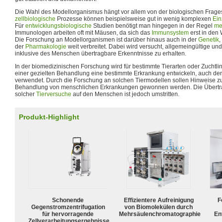
Die Wahl des Modellorganismus hängt vor allem von der biologischen Frage
zellbiologische
Prozesse können beispielsweise gut in wenig komplexen
Ein
Für
entwicklungsbiologische
Studien benötigt man hingegen in der Regel
me
Immunologen arbeiten oft mit Mäusen, da sich das
Immunsystem
erst in den 
Die Forschung an Modellorganismen ist darüber hinaus auch in der
Genetik
,
der
Pharmakologie
weit verbreitet. Dabei wird versucht, allgemeingültige u
inklusive des Menschen übertragbare Erkenntnisse zu erhalten.
In der biomedizinischen Forschung wird für bestimmte Tierarten oder Zuchtli
einer gezielten Behandlung eine bestimmte Erkrankung entwickeln, auch der
verwendet. Durch die Forschung an solchen Tiermodellen sollen Hinweise z
Behandlung von menschlichen Erkrankungen gewonnen werden. Die Übertra
solcher
Tierversuche
auf den Menschen ist jedoch umstritten.
Produkt-Highlight
Schonende
Effizientere Aufreinigung
F
Gegenstromzentrifugation
von Biomolekülen durch
für hervorragende
Mehrsäulenchromatographie
En
Zellverarbeitungsergebnisse