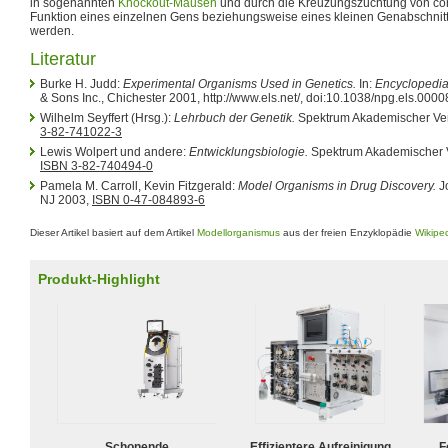
in sogenannten
Knockout-Mäusen
und durch die Kreuzungszüchtung von co
Funktion eines einzelnen Gens beziehungsweise eines kleinen Genabschnitt
werden.
Literatur
Burke H. Judd:
Experimental Organisms Used in Genetics.
In:
Encyclopedia 
& Sons Inc., Chichester 2001, http://www.els.net/, doi:10.1038/npg.els.000
Wilhelm Seyffert (Hrsg.):
Lehrbuch der Genetik.
Spektrum Akademischer Ver
3-82-741022-3
Lewis Wolpert und andere:
Entwicklungsbiologie.
Spektrum Akademischer V
ISBN 3-82-740494-0
Pamela M. Carroll, Kevin Fitzgerald:
Model Organisms in Drug Discovery.
J
NJ 2003,
ISBN 0-47-084893-6
Dieser Artikel basiert auf dem Artikel
Modellorganismus
aus der freien Enzyklopädie
Wikipe
Produkt-Highlight
Schonende
Effizientere Aufreinigung
F