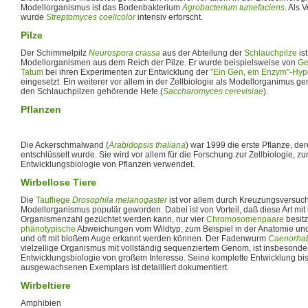
Modellorganismus ist das Bodenbakterium
Agrobacterium tumefaciens
. Als 
wurde
Streptomyces coelicolor
intensiv erforscht.
Pilze
Der Schimmelpilz
Neurospora crassa
aus der Abteilung der
Schlauchpilze
ist
Modellorganismen aus dem Reich der Pilze. Er wurde beispielsweise von
Ge
Tatum
bei ihren Experimenten zur Entwicklung der
"Ein Gen, ein Enzym"-Hy
eingesetzt. Ein weiterer vor allem in der Zellbiologie als Modellorganimus genu
den Schlauchpilzen gehörende Hefe (
Saccharomyces cerevisiae
).
Pflanzen
Die Ackerschmalwand (
Arabidopsis thaliana
) war 1999 die erste Pflanze, d
entschlüsselt wurde. Sie wird vor allem für die Forschung zur Zellbiologie, z
Entwicklungsbiologie von Pflanzen verwendet.
Wirbellose Tiere
Die
Taufliege
Drosophila melanogaster
ist vor allem durch Kreuzungsversuch
Modellorganismus populär geworden. Dabei ist von Vorteil, daß diese Art mit
Organismenzahl gezüchtet werden kann, nur vier
Chromosomenpaare
besitz
phänotypische
Abweichungen vom Wildtyp, zum Beispiel in der Anatomie und 
und oft mit bloßem Auge erkannt werden können. Der Fadenwurm
Caenorhab
vielzellige Organismus mit vollständig sequenziertem Genom, ist insbesonder
Entwicklungsbiologie von großem Interesse. Seine komplette Entwicklung bis
ausgewachsenen Exemplars ist detailliert dokumentiert.
Wirbeltiere
Amphibien