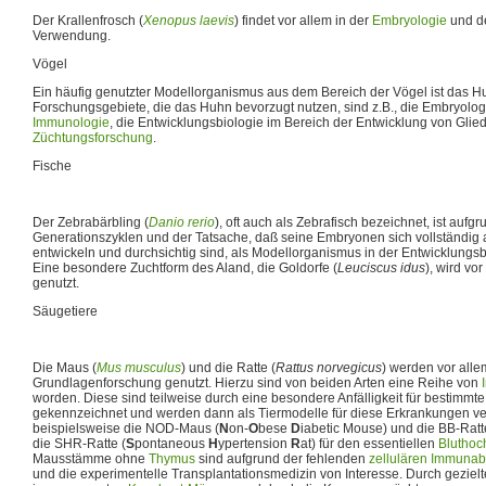
Der Krallenfrosch (
Xenopus laevis
) findet vor allem in der
Embryologie
und de
Verwendung.
Vögel
Ein häufig genutzter Modellorganismus aus dem Bereich der Vögel ist das H
Forschungsgebiete, die das Huhn bevorzugt nutzen, sind z.B., die Embryolog
Immunologie
, die Entwicklungsbiologie im Bereich der Entwicklung von Gli
Züchtungsforschung
.
Fische
Der Zebrabärbling (
Danio rerio
), oft auch als Zebrafisch bezeichnet, ist aufg
Generationszyklen und der Tatsache, daß seine Embryonen sich vollständig 
entwickeln und durchsichtig sind, als Modellorganismus in der Entwicklungsb
Eine besondere Zuchtform des Aland, die Goldorfe (
Leuciscus idus
), wird vo
genutzt.
Säugetiere
Die Maus (
Mus musculus
) und die Ratte (
Rattus norvegicus
) werden vor alle
Grundlagenforschung genutzt. Hierzu sind von beiden Arten eine Reihe von
worden. Diese sind teilweise durch eine besondere Anfälligkeit für bestimm
gekennzeichnet und werden dann als Tiermodelle für diese Erkrankungen ve
beispielsweise die NOD-Maus (
N
on-
O
bese
D
iabetic Mouse) und die BB-Ratt
die SHR-Ratte (
S
pontaneous
H
ypertension
R
at) für den essentiellen
Bluthoc
Mausstämme ohne
Thymus
sind aufgrund der fehlenden
zellulären Immuna
und die experimentelle Transplantationsmedizin von Interesse. Durch geziel