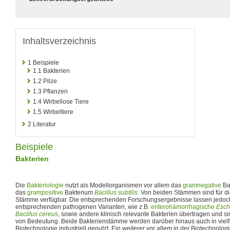
Inhaltsverzeichnis
1
Beispiele
1.1
Bakterien
1.2
Pilze
1.3
Pflanzen
1.4
Wirbellose Tiere
1.5
Wirbeltiere
2
Literatur
Beispiele
Bakterien
Die
Bakteriologie
nutzt als Modellorganismen vor allem das
gramnegative
Ba
das
grampositive
Bakterium
Bacillus subtilis
. Von beiden Stämmen sind für d
Stämme verfügbar. Die entsprechenden Forschungsergebnisse lassen jedoch 
entsprechenden pathogenen Varianten, wie z.B.
enterohämorrhagische
Esche
Bacillus cereus
, sowie andere klinisch relevante Bakterien übertragen und si
von Bedeutung. Beide Bakterienstämme werden darüber hinaus auch in vielfä
Biotechnologie industriell genutzt. Ein weiterer vor allem in der Biotechnolog