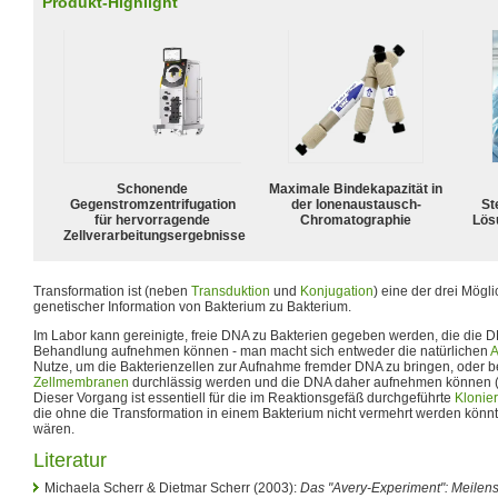
Produkt-Highlight
Schonende
Maximale Bindekapazität in
Gegenstromzentrifugation
der Ionenaustausch-
Ste
für hervorragende
Chromatographie
Lös
Zellverarbeitungsergebnisse
Transformation ist (neben
Transduktion
und
Konjugation
) eine der drei Mögl
genetischer Information von Bakterium zu Bakterium.
Im Labor kann gereinigte, freie DNA zu Bakterien gegeben werden, die die D
Behandlung aufnehmen können - man macht sich entweder die natürlichen
A
Nutze, um die Bakterienzellen zur Aufnahme fremder DNA zu bringen, oder be
Zellmembranen
durchlässig werden und die DNA daher aufnehmen können (
Dieser Vorgang ist essentiell für die im Reaktionsgefäß durchgeführte
Klonie
die ohne die Transformation in einem Bakterium nicht vermehrt werden kön
wären.
Literatur
Michaela Scherr & Dietmar Scherr (2003):
Das "Avery-Experiment": Meilens