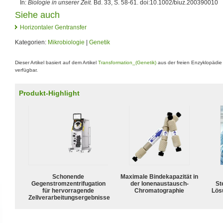
In:
Biologie in unserer Zeit.
Bd. 33, S. 58-61. doi:10.1002/biuz.200390010
Siehe auch
Horizontaler Gentransfer
Kategorien:
Mikrobiologie
|
Genetik
Dieser Artikel basiert auf dem Artikel
Transformation_(Genetik)
aus der freien Enzyklopädi
verfügbar.
Produkt-Highlight
Schonende
Maximale Bindekapazität in
Gegenstromzentrifugation
der Ionenaustausch-
Ste
für hervorragende
Chromatographie
Lös
Zellverarbeitungsergebnisse