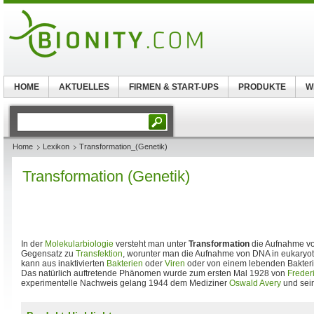
HOME
AKTUELLES
FIRMEN & START-UPS
PRODUKTE
W
Home
Lexikon
Transformation_(Genetik)
Transformation (Genetik)
In der
Molekularbiologie
versteht man unter
Transformation
die Aufnahme vo
Gegensatz zu
Transfektion
, worunter man die Aufnahme von DNA in eukaryoti
kann aus inaktivierten
Bakterien
oder
Viren
oder von einem lebenden Bakteri
Das natürlich auftretende Phänomen wurde zum ersten Mal 1928 von
Frederi
experimentelle Nachweis gelang 1944 dem Mediziner
Oswald Avery
und sein