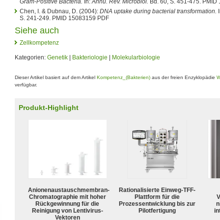
Gram-Positive Bacteria.
In:
Annu. Rev. Microbiol.
Bd. 60, S. 451-475. PMID
Chen, I. & Dubnau, D. (2004):
DNA uptake during bacterial transformation.
I
S. 241-249. PMID 15083159 PDF
Siehe auch
Zellkompetenz
Kategorien:
Genetik
|
Bakteriologie
|
Molekularbiologie
Dieser Artikel basiert auf dem Artikel
Kompetenz_(Bakterien)
aus der freien Enzyklopädie
W
verfügbar.
Produkt-Highlight
Anionenaustauschmembran-
Rationalisierte Einweg-TFF-
Chromatographie mit hoher
Plattform für die
V
Rückgewinnung für die
Prozessentwicklung bis zur
n
Reinigung von Lentivirus-
Pilotfertigung
in
Vektoren