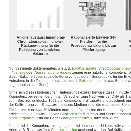
Anionenaustauschmembran-
Rationalisierte Einweg-TFF-
Chromatographie mit hoher
Plattform für die
V
Rückgewinnung für die
Prozessentwicklung bis zur
n
Reinigung von Lentivirus-
Pilotfertigung
in
Vektoren
Nur bestimmte Bakterienarten, wie z. B.
Bacillus subtilis
,
Streptococcus pneu
influenzae
oder
Neisseria gonorrhoeae
zeigen eine natürliche Kompetenz. D
dieser Bakterien über spezielle Gene verfügt, deren Genprodukte für die E
Aufnahme in die Zelle und Integration durch
Rekombination
in das Genom ver
sogenannten
com
-Gene).
Ohne sich dieses biologischen Hintergrunds explizit bewusst zu sein, nutzte
Kompetenz bei seinen berühmten Versuchen zum Nachweis der DNA als Träg
John Spizizen entdeckte 1961 die Kompetenz in
B. subtilis
und beschrieb ein
der Kultivierung von
B. subtilis
in diesem Medium zeigt die wachsende Bakteri
Zeitfensters von etwa 30 Minuten maximale Expression der Kompetenzgene.
erleichterte die Entwicklung von
Genkarten
für
B. subtilis
und führte letztendl
Modellorganismus
für die Genetik der
grampositiven
Bakterien wurde.
Jedoch ist die Kompetenz streng reguliert, ist demnach nicht konstitutiv vo
Arten, z. B.
B. subtilis
über
Quorum sensing
gesteuert werden. Bei Kultivierun