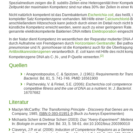
Spezialmedium zeigen die
B. subtilis
-Zellen eine Heterogenität ihrer Kompe
Zeitpunkt der maximalen Kompetenz sind nur etwa 30% der Zellen in einer Ku
Nicht natürlich kompetent ist das Darmbakterium
Escherichia coli
, das heißt
kompletter Satz Kompetenzgene vorhanden. Mit Hilfe einer
Calciumchlorid
-B
anschließendem Hitzeschock kann jedoch durch einen im Detail noch nich
künstliche Kompetenz erreicht werden, wenn auch zu einer geringeren Rate. A
genannte elektrokompetente Bakterien DNA mittels
Elektroporation
eingeschl
In der Natur dient Kompetenz im wesentlichen der Reparatur mutierter DNA-A
durch Aufnahme von Fremdgenen durch
Horizontalen Gentransfer
. Bei path
pneumoniae
und
N. gonorhoeae
ist die Kompetenz auch für die Übertragung
Antibiotikaresistenzgenen
verantwortlich.
E. coli
kann mit Hilfe des nicht kom
[2]
Kompetenzgene DNA als C-,N-, und P-Quelle verwerten.
Quellen
↑
Anagnostopoulos, C. & Spizizen, J. (1961):
Requirements for Transf
Bacteriol.
Bd. 81, S. 741-746. PMID 16561900
↑
Palchevskiy, V. & Finkel, S.E. (2006):
Escherichia coli competence 
competitive fitness and the use of DNA as a nutrient.
In:
J. Bacteriol.
16707682
Literatur
Maclyn McCarthy:
The Transforming Principle - Discovery that Genes are 
Company, 1985,
ISBN 0-393-01951-9
(Buch zu Averys Experimenten)
Michaela Scherr & Dietmar Scherr (2003):
Das "Avery-Experiment": Meilens
In:
Biologie in unserer Zeit.
Bd. 33, S. 58-61. doi:10.1002/biuz.200390010
Claverys, J.P.
et al.
(2006):
Induction of Competence Regulons as a General