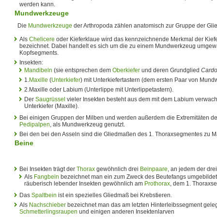
werden kann.
Mundwerkzeuge
Die
Mundwerkzeuge
der Arthropoda zählen anatomisch zur Gruppe der Gl
Als
Chelicere
oder Kieferklaue wird das kennzeichnende Merkmal der Kiefe
bezeichnet. Dabei handelt es sich um die zu einem Mundwerkzeug umgewan
Kopfsegments.
Insekten:
Mandibeln
(sie entsprechen dem
Oberkiefer
und deren Grundglied
Card
1.
Maxille
(
Unterkiefer
) mit Unterkiefertastern (dem ersten Paar von Mun
2.Maxille oder Labium (Unterlippe mit Unterlippetastern).
Der
Saugrüssel
vieler Insekten besteht aus dem mit dem Labium verwac
Unterkiefer (Maxille).
Bei einigen Gruppen der Milben und werden außerdem die Extremitäten de
Pedipalpen
, als Mundwerkzeug genutzt.
Bei den bei den Asseln sind die Gliedmaßen des 1. Thoraxsegmentes zu Ma
Beine
Bei Insekten trägt der
Thorax
gewöhnlich drei
Beinpaare
, an jedem der dr
Als
Fangbein
bezeichnet man ein zum Zweck des Beutefangs umgebildete
räuberisch lebender Insekten gewöhnlich am
Prothorax
, dem 1. Thoraxs
Das
Spaltbein
ist ein spezielles Gliedmaß bei Krebstieren.
Als
Nachschieber
bezeichnet man das am letzten Hinterleibssegment gele
Schmetterlingsraupen
und einigen anderen Insektenlarven