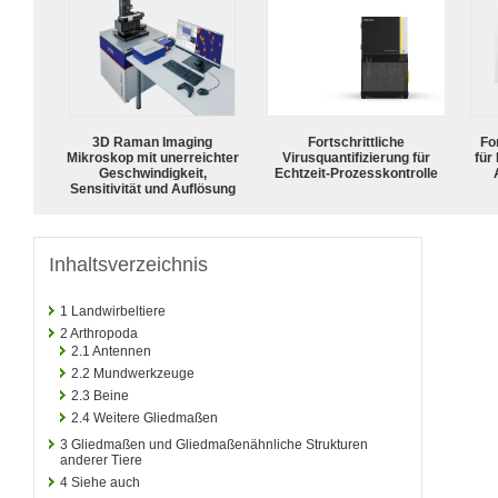
3D Raman Imaging
Fortschrittliche
For
Mikroskop mit unerreichter
Virusquantifizierung für
für
Geschwindigkeit,
Echtzeit-Prozesskontrolle
Sensitivität und Auflösung
Inhaltsverzeichnis
1
Landwirbeltiere
2
Arthropoda
2.1
Antennen
2.2
Mundwerkzeuge
2.3
Beine
2.4
Weitere Gliedmaßen
3
Gliedmaßen und Gliedmaßenähnliche Strukturen
anderer Tiere
4
Siehe auch