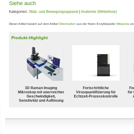
Siehe auch
Kategorien:
Stütz- und Bewegungsapparat
|
Anatomie (Wirbellose)
Dieser Artikel basiert auf dem Artikel
Gliedmaßen
aus der freien Enzyklopädie
Wikipedia
und
Produkt-Highlight
3D Raman Imaging
Fortschrittliche
For
Mikroskop mit unerreichter
Virusquantifizierung für
für
Geschwindigkeit,
Echtzeit-Prozesskontrolle
Sensitivität und Auflösung