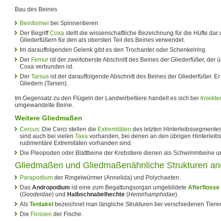
Bau des Beines
Beinformel
bei Spinnentieren
Der Begriff
Coxa
stellt die wissenschaftliche Bezeichnung für die Hüfte dar
Gliederfüßern für den als obersten Teil des Beines verwendet.
Im darauffolgenden Gelenk gibt es den Trochanter oder Schenkelring.
Der
Femur
ist der zweitoberste Abschnitt des Beines der Gliederfüßer, der 
Coxa verbunden ist.
Der
Tarsus
ist der darauffolgende Abschnitt des Beines der Gliederfüßer. Er
Gliedern (Tarsen).
Im Gegensatz zu den Flügeln der Landwirbeltiere handelt es sich bei
Insekte
umgewandelte Beine.
Weitere Gliedmaßen
Cercus
: Die Cerci stellen die
Extremitäten
des letzten Hinterleibssegmente
sind auch bei vielen
Taxa
vorhanden, bei denen an den übrigen Hinterleib
rudimentäre Extremitäten vorhanden sind.
Die Pleopoden oder Blattbeine der Krebstiere dienen als Schwimmbeine 
Gliedmaßen und Gliedmaßenähnliche Strukturen and
Parapodium
der Ringelwürmer (Annelida) und Polychaeten.
Das
Andropodium
ist eine zum Begattungsorgan umgebildete
Afterflosse
(
Goodeidae
) und
Halbschnabelhechte
(
Hemirhamphidae
).
Als
Tentakel
bezeichnet man längliche Strukturen bei verschiedenen Tier
Die
Flossen
der Fische.