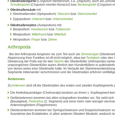
Gliedmaßengürtel
(
Cingulum membrorum
, s.a. Zingulum), auch als
Zonosk
Schultergürtel
(
Cingulum membri thoracici
) bzw.
Beckengürtel
(
Cingulum me
Gliedmaßensäule
mit:
Gliedmaßenstiel (
Stylopodium
):
Oberarm
bzw.
Oberschenkel
Zygopodium:
Unterarm
bzw.
Unterschenkel
Gliedmaßenspitze
(
Autopodium
) mit:
Basipodium
:
Handwurzel
bzw.
Fußwurzel
Metapodium
:
Mittelhand
bzw.
Mittelfuß
Akropodium
:
Finger
bzw.
Zehen
Arthropoda
Bei den Arthropoda fungieren sie zum Teil auch als
Sinnesorgan
(Gliederan
Abgrenzung ihrer Funktion ist oft nicht möglich, etwa bei
Tentakeln
oder den
Gliederung der Füße war für den
Stamm
der Gliederfüßer (
Arthropoda
) name
ursprünglichen Gliederfüßer waren ähnlich den Hundertfüßern in aufeinderf
von denen jedes eine Gliedmaße hatte. Im Verlaufe der Stammesentwicklung
Segmente miteinander verschmolzen und die Gliedmaßen erfuhren vielfälti
Antennen
Zu
Antennen
sind oft die Gliedmaßen des ersten und zweiten Kopfsegments
Die Kieferklauenträger (Chelicerata) besitzen an ihrem 1. Kopfsegment kei
Geißelantennen kommen bei allen ectognathen Insekten vor. Sie setzt si
(Basalglied),
Pedicellus
(2. Segment) und einer mehr oder weniger wechse
Antennengliedern (Flagellomere).
Gliederantennen kommen bei Springschwänzen und Doppelschwänzen vor. 
Ausnahme des Endgliedes, in allen anderen Gliedern Muskeln, wodurch je