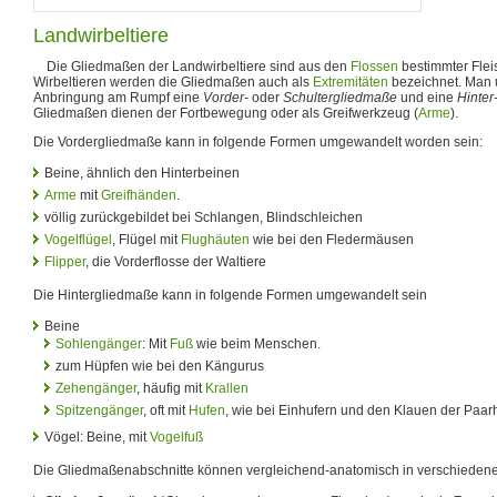
Landwirbeltiere
Die Gliedmaßen der Landwirbeltiere sind aus den
Flossen
bestimmter Flei
Wirbeltieren werden die Gliedmaßen auch als
Extremitäten
bezeichnet. Man 
Anbringung am Rumpf eine
Vorder-
oder
Schultergliedmaße
und eine
Hinter
Gliedmaßen dienen der Fortbewegung oder als Greifwerkzeug (
Arme
).
Die Vordergliedmaße kann in folgende Formen umgewandelt worden sein:
Beine, ähnlich den Hinterbeinen
Arme
mit
Greifhänden
.
völlig zurückgebildet bei Schlangen, Blindschleichen
Vogelflügel
, Flügel mit
Flughäuten
wie bei den Fledermäusen
Flipper
, die Vorderflosse der Waltiere
Die Hintergliedmaße kann in folgende Formen umgewandelt sein
Beine
Sohlengänger
: Mit
Fuß
wie beim Menschen.
zum Hüpfen wie bei den Kängurus
Zehengänger
, häufig mit
Krallen
Spitzengänger
, oft mit
Hufen
, wie bei Einhufern und den Klauen der Paar
Vögel: Beine, mit
Vogelfuß
Die Gliedmaßenabschnitte können vergleichend-anatomisch in verschiedene A