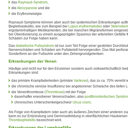
das
Raynaud-Syndrom
,
die
Akrozyanose
und die
die Erythromelalgie.
Raynaud-Symptome können aber auch bei systemischen Erkrankungen auftre
Begleitvaskulitis, wie zum Beispiel bei
Lupus erythematodes
oder
Skleroder
ergotaminhaltigen Medikamenten, die bei manchen Migräneformen eingesetz
bei Überdosierung zu einem ausgeprägten Spasmus der arteriellen Gefäße fü
Schäden zur Folge haben kann.
Das
diabetische Fußsyndrom
ist nur zum Teil Folge einer gestörten Durchblu
Nervenschäden und Schäden am Fußskelett hervorgerufen. Das Mal perforan
Sonderform an der Fußsohle unter den Zehengrundgelenken.
Erkrankungen der Venen
Häufige und nicht nur für den Einzelnen sondern auch volkswirtschaftlich 
Erkrankungen sind:
das primäre Krampfaderleiden (primäre
Varikose
), das zu ca. 70% vererbt w
die chronische venöse Insuffizienz bei angeborener Schwäche des tiefen 
die Venenthrombose (
Thrombose
) mit der Folge:
dauerhafter erworbener Venenschaden, also
postthrombotisches Syndro
chronisches Unterschenkelgeschwür
Ulcus cruris
.
Als Folge von Krampfadern oder auch als äußeres Zeichen einer anderen z
kann es zur Entzündung und Gerinnselbildung in oberflächlichen Hautvene
Thrombophlebitis
bezeichnet wird.
Erkrankungen der Lymphgefäße