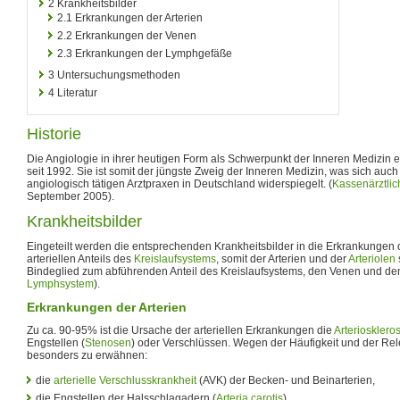
2
Krankheitsbilder
2.1
Erkrankungen der Arterien
2.2
Erkrankungen der Venen
2.3
Erkrankungen der Lymphgefäße
3
Untersuchungsmethoden
4
Literatur
Historie
Die Angiologie in ihrer heutigen Form als Schwerpunkt der Inneren Medizin ex
seit 1992. Sie ist somit der jüngste Zweig der Inneren Medizin, was sich auch 
angiologisch tätigen Arztpraxen in Deutschland widerspiegelt. (
Kassenärztli
September 2005).
Krankheitsbilder
Eingeteilt werden die entsprechenden Krankheitsbilder in die Erkrankungen
arteriellen Anteils des
Kreislaufsystems
, somit der Arterien und der
Arteriolen
Bindeglied zum abführenden Anteil des Kreislaufsystems, den Venen und d
Lymphsystem
).
Erkrankungen der Arterien
Zu ca. 90-95% ist die Ursache der arteriellen Erkrankungen die
Arteriosklero
Engstellen (
Stenosen
) oder Verschlüssen. Wegen der Häufigkeit und der Rele
besonders zu erwähnen:
die
arterielle Verschlusskrankheit
(AVK) der Becken- und Beinarterien,
die Engstellen der Halsschlagadern (
Arteria carotis
),