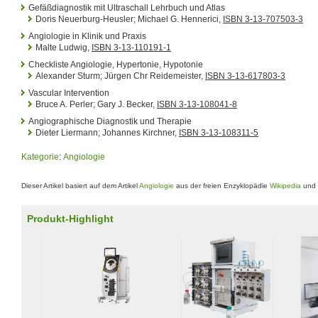
Gefäßdiagnostik mit Ultraschall Lehrbuch und Atlas
Doris Neuerburg-Heusler; Michael G. Hennerici,
ISBN 3-13-707503-3
Angiologie in Klinik und Praxis
Malte Ludwig,
ISBN 3-13-110191-1
Checkliste Angiologie, Hypertonie, Hypotonie
Alexander Sturm; Jürgen Chr Reidemeister,
ISBN 3-13-617803-3
Vascular Intervention
Bruce A. Perler; Gary J. Becker,
ISBN 3-13-108041-8
Angiographische Diagnostik und Therapie
Dieter Liermann; Johannes Kirchner,
ISBN 3-13-108311-5
Kategorie
:
Angiologie
Dieser Artikel basiert auf dem Artikel
Angiologie
aus der freien Enzyklopädie
Wikipedia
und 
Produkt-Highlight