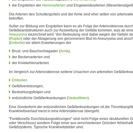
die Engstellen der
Nierenarterien
und Eingeweidearterien (Mesenterialgef
Die Arterien des Schultergürtels und der Arme sind eher selten von arteriosk
betroffen.
Außer zur Bildung von Engstellen kann es als Folge der Arteriosklerose du
Gefäßwandstrukturen auch zur Ausweitung der Gefäße kommen, was ab ein
Aneurysma
bezeichnet wird. Von Bedeutung sind dabei wegen der Gefahr d
(
Ruptur
) oder der Ablagerung von geronnenem Blut im Aneurysma und ansc
(
Embolie
) vor allem Erweiterungen der
Brust- und Bauchschlagader (
Aorta
),
der Beckenarterien und
der Kniekehlenarterien.
Im Vergleich zur Arteriosklerose
seltene Ursachen
von arteriellen Gefäßerkra
Embolien
Gefäßverletzungen,
Bestrahlungsfolgen und
entzündliche Gefäßerkrankungen (
Vaskulitiden
).
Eine Sonderform der entzündlichen Gefäßerkrankungen ist die Thrombangiitis
Krankheitsverlauf meist in eine Arteriosklerose übergeht.
"Funktionelle Durchblutungsstörungen" sind nicht Folge eines strukturellen
oder Verschluss) sondern Folge einer aus verschiedenen Gründen fehlerhaf
Gefäßsystems. Typische Krankheitsbilder sind: