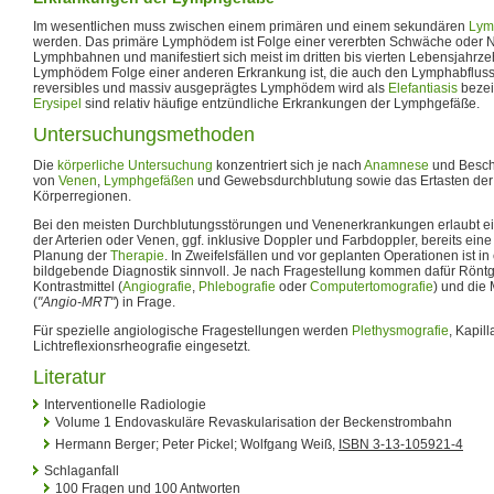
Im wesentlichen muss zwischen einem primären und einem sekundären
Lym
werden. Das primäre Lymphödem ist Folge einer vererbten Schwäche oder N
Lymphbahnen und manifestiert sich meist im dritten bis vierten Lebensjahr
Lymphödem Folge einer anderen Erkrankung ist, die auch den Lymphabfluss 
reversibles und massiv ausgeprägtes Lymphödem wird als
Elefantiasis
bezei
Erysipel
sind relativ häufige entzündliche Erkrankungen der Lymphgefäße.
Untersuchungsmethoden
Die
körperliche Untersuchung
konzentriert sich je nach
Anamnese
und Beschw
von
Venen
,
Lymphgefäßen
und Gewebsdurchblutung sowie das Ertasten de
Körperregionen.
Bei den meisten Durchblutungsstörungen und Venenerkrankungen erlaubt e
der Arterien oder Venen, ggf. inklusive Doppler und Farbdoppler, bereits ei
Planung der
Therapie
. In Zweifelsfällen und vor geplanten Operationen ist in
bildgebende Diagnostik sinnvoll. Je nach Fragestellung kommen dafür Rön
Kontrastmittel (
Angiografie
,
Phlebografie
oder
Computertomografie
) und die
(
"Angio-MRT"
) in Frage.
Für spezielle angiologische Fragestellungen werden
Plethysmografie
, Kapil
Lichtreflexionsrheografie eingesetzt.
Literatur
Interventionelle Radiologie
Volume 1 Endovaskuläre Revaskularisation der Beckenstrombahn
Hermann Berger; Peter Pickel; Wolfgang Weiß,
ISBN 3-13-105921-4
Schlaganfall
100 Fragen und 100 Antworten