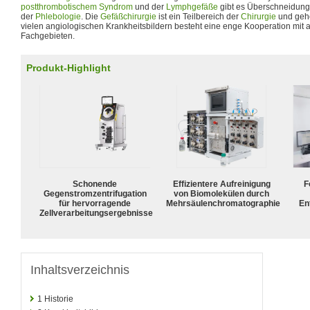
postthrombotischem Syndrom
und der
Lymphgefäße
gibt es Überschneidung
der
Phlebologie
. Die
Gefäßchirurgie
ist ein Teilbereich der
Chirurgie
und gehör
vielen angiologischen Krankheitsbildern besteht eine enge Kooperation mit
Fachgebieten.
Produkt-Highlight
Schonende
Effizientere Aufreinigung
F
Gegenstromzentrifugation
von Biomolekülen durch
für hervorragende
Mehrsäulenchromatographie
En
Zellverarbeitungsergebnisse
Inhaltsverzeichnis
1
Historie