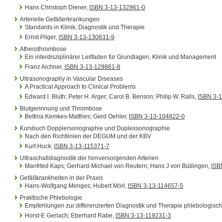
Hans Christoph Diener,
ISBN 3-13-132961-0
Arterielle Gefäßerkrankungen
Standards in Klinik, Diagnostik und Therapie
Ernst Pilger,
ISBN 3-13-130631-9
Atherothrombose
Ein interdisziplinärer Leitfaden für Grundlagen, Klinik und Management
Franz Aichner,
ISBN 3-13-129861-8
Ultrasonography in Vascular Diseases
A Practical Approach to Clinical Problems
Edward I. Bluth; Peter H. Arger; Carol B. Benson; Philip W. Ralls,
ISBN 3-
Blutgerinnung und Thrombose
Bettina Kemkes-Matthes; Gerd Oehler,
ISBN 3-13-104822-0
Kursbuch Dopplersonographie und Duplexsonographie
Nach den Richtlinien der DEGUM und der KBV
Kurt Huck,
ISBN 3-13-115371-7
Ultraschalldiagnostik der hirnversorgenden Arterien
Manfrted Kaps; Gerhard-Michael von Reutern; Hans J von Büdingen,
ISB
Gefäßkrankheiten in der Praxis
Hans-Wolfgang Menges; Hubert Mörl,
ISBN 3-13-114657-5
Praktische Phlebologie
Empfehlungen zur differenzierten Diagnostik und Therapie phlebologisch
Horst-E Gerlach; Eberhard Rabe,
ISBN 3-13-119231-3