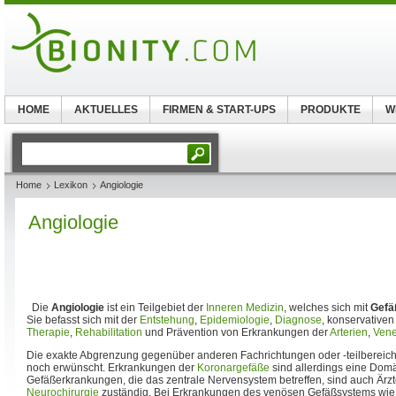
HOME
AKTUELLES
FIRMEN & START-UPS
PRODUKTE
W
Home
Lexikon
Angiologie
Angiologie
Die
Angiologie
ist ein Teilgebiet der
Inneren Medizin
, welches sich mit
Gefä
Sie befasst sich mit der
Entstehung
,
Epidemiologie
,
Diagnose
, konservativen
Therapie
,
Rehabilitation
und Prävention von Erkrankungen der
Arterien
,
Ven
Die exakte Abgrenzung gegenüber anderen Fachrichtungen oder -teilbereich
noch erwünscht. Erkrankungen der
Koronargefäße
sind allerdings eine Dom
Gefäßerkrankungen, die das zentrale Nervensystem betreffen, sind auch Ärz
Neurochirurgie
zuständig. Bei Erkrankungen des venösen Gefäßsystems wi