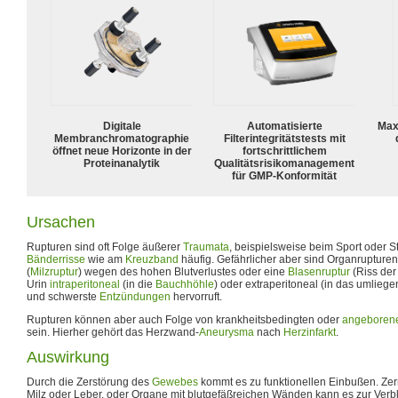
Digitale
Automatisierte
Max
Membranchromatographie
Filterintegritätstests mit
öffnet neue Horizonte in der
fortschrittlichem
Proteinanalytik
Qualitätsrisikomanagement
für GMP-Konformität
Ursachen
Rupturen sind oft Folge äußerer
Traumata
, beispielsweise beim Sport oder S
Bänderrisse
wie am
Kreuzband
häufig. Gefährlicher aber sind Organrupture
(
Milzruptur
) wegen des hohen Blutverlustes oder eine
Blasenruptur
(Riss de
Urin
intraperitoneal
(in die
Bauchhöhle
) oder extraperitoneal (in das umlieg
und schwerste
Entzündungen
hervorruft.
Rupturen können aber auch Folge von krankheitsbedingten oder
angeboren
sein. Hierher gehört das Herzwand-
Aneurysma
nach
Herzinfarkt
.
Auswirkung
Durch die Zerstörung des
Gewebes
kommt es zu funktionellen Einbußen. Zer
Milz oder Leber, oder Organe mit blutgefäßreichen Wänden kann es zur Ver