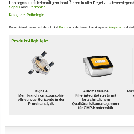
Hohlorganen mit keimhaltigem Inhalt führen in aller Regel zu schwerwiegen
Sepsis
oder
Peritonitis
.
Kategorie
:
Pathologie
Dieser Artikel basiert auf dem Artikel
Ruptur
aus der freien Enzyklopädie
Wikipedia
und steh
Produkt-Highlight
Digitale
Automatisierte
Max
Membranchromatographie
Filterintegritätstests mit
öffnet neue Horizonte in der
fortschrittlichem
Proteinanalytik
Qualitätsrisikomanagement
für GMP-Konformität