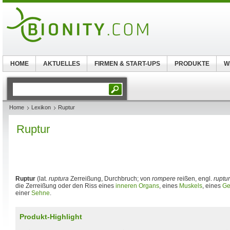
HOME
AKTUELLES
FIRMEN & START-UPS
PRODUKTE
W
Home
Lexikon
Ruptur
Ruptur
Ruptur
(lat.
ruptura
Zerreißung, Durchbruch; von
rompere
reißen, engl.
ruptu
die Zerreißung oder den Riss eines
inneren Organs
, eines
Muskels
, eines
Ge
einer
Sehne
.
Produkt-Highlight