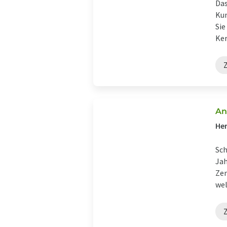
Das
Kun
Sie
Ker
An
Her
Sch
Jah
Zen
wel