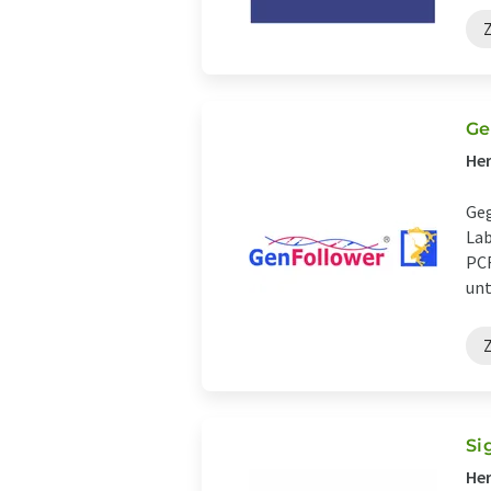
Ge
Her
Geg
Lab
PCR
unt
Si
Her