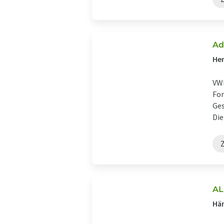
Ad
Her
VWR
For
Ges
Die
AL
Hän