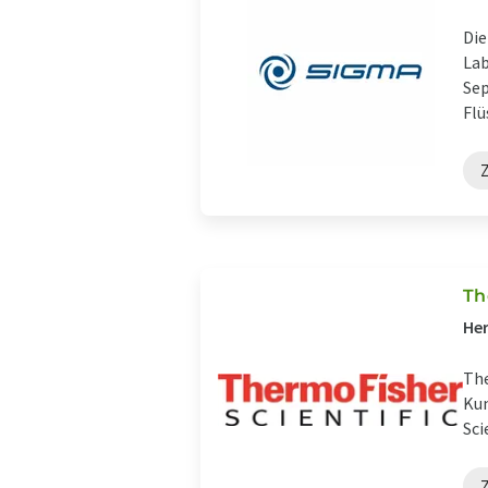
Die
Lab
Sep
Flü
Th
Her
The
Kun
Sci