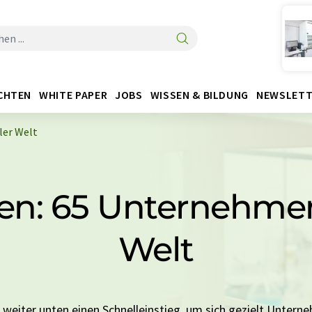
CHTEN
WHITE PAPER
JOBS
WISSEN & BILDUNG
NEWSLETT
ler Welt
en: 65 Unternehmen
Welt
e weiter unten einen Schnelleinstieg, um sich gezielt Untern