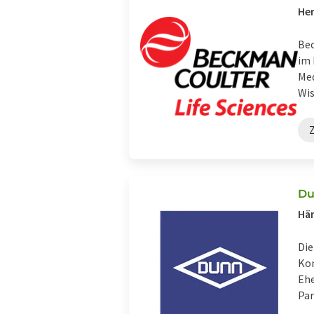
Her
Bec
im 
Med
Wis
Du
Hän
Die
Kom
Ehe
Par