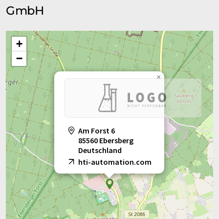
GmbH
+
−
×
Am Forst 6
85560 Ebersberg
Deutschland
hti-automation.com