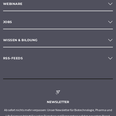
WEBINARE
JOBS
WISSEN & BILDUNG
RSS-FEEDS
NEWSLETTER
Ab sofort nichts mehr verpassen: Unser Newsletter für Biotechnologie, Pharma und
Life Sciences bringt Sie jeden Dienstag und Donnerstag auf den neuesten Stand.