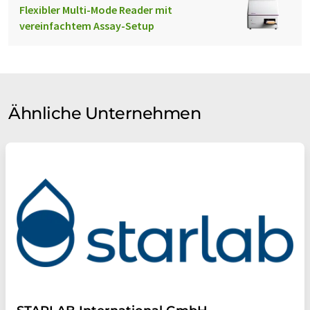
sowie alle involvierten Stakeholder.
Flexibler Multi-Mode Reader mit
vereinfachtem Assay-Setup
Unser Umgang mit der Natur
Der Schutz der Umwelt und die Nachhaltigkeit haben bei HTI
einen hohen Stellenwert. Wir halten alle geltenden
Umweltschutzgesetze ein und arbeiten
Ähnliche Unternehmen
verantwortungsbewusst mit den verfügbaren Ressourcen.
Auch unsere Maschinen sind nach diesen Gesichtspunkten
konzipiert und tragen zu einem verantwortungsvollen
Umgang mit der Umwelt bei.