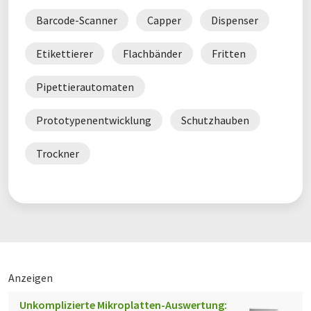
Barcode-Scanner
Capper
Dispenser
Unsere Lösungen
Etikettierer
Flachbänder
Fritten
Unser nach DIN EN ISO 9001 zertifiziertes
Qualitätsmanagement sorgt über alle Formen der
Pipettierautomaten
Zusammenarbeit hinweg für höchste Prozess-, Planungs- und
Rechtssicherheit. Regelmäßige Audits bilden die Basis, um
Prototypenentwicklung
Schutzhauben
stetig besser zu werden und jederzeit höchste Qualität zu
liefern
Trockner
Compliance
Die Einhaltung aller Gesetze, Normen und Regeln ist für uns
selbstverständlich. Dies zeigt sich insbesondere durch
Fairness im Wettbewerb und in unserem Respekt gegenüber
Kunden. Durch unsere Unternehmenswerte und mit
modernen, sicheren Arbeitsplätzen erfüllt HTI nicht nur die
Anzeigen
gesetzlichen Anforderungen, sondern bietet auch attraktive
und langfristige Rahmenbedingungen für unsere Mitarbeiter
Unkomplizierte Mikroplatten-Auswertung: