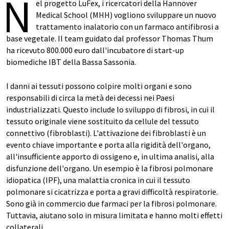
N
el progetto LuFex, i ricercatori della Hannover
Medical School (MHH) vogliono sviluppare un nuovo
trattamento inalatorio con un farmaco antifibrosi a
base vegetale. Il team guidato dal professor Thomas Thum
ha ricevuto 800.000 euro dall'incubatore di start-up
biomediche IBT della Bassa Sassonia.
I danni ai tessuti possono colpire molti organi e sono
responsabili di circa la metà dei decessi nei Paesi
industrializzati. Questo include lo sviluppo di fibrosi, in cui il
tessuto originale viene sostituito da cellule del tessuto
connettivo (fibroblasti). L'attivazione dei fibroblasti è un
evento chiave importante e porta alla rigidità dell'organo,
all'insufficiente apporto di ossigeno e, in ultima analisi, alla
disfunzione dell'organo. Un esempio è la fibrosi polmonare
idiopatica (IPF), una malattia cronica in cui il tessuto
polmonare si cicatrizza e porta a gravi difficoltà respiratorie.
Sono già in commercio due farmaci per la fibrosi polmonare.
Tuttavia, aiutano solo in misura limitata e hanno molti effetti
collaterali.