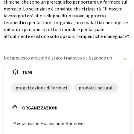
cliniche, che sono un prerequisito per portare un farmaco sul
mercato. Lo scienziato è convinto che ci riuscirà. "Il nostro
lavoro porterà allo sviluppo di un nuovo approccio
terapeutico per la fibrosi organica, una malattia che colpisce
milioni di persone in tutto il mondo e per la quale
attualmente esistono solo opzioni terapeutiche inadeguate".
Nota: questo articolo è stato tradotto utilizzando un
sistema informatico senza intervento umano. LUMITOS
offre queste traduzioni automatiche per presentare una
TEMI
gamma più ampia di notizie attuali. Poiché questo
articolo è stato tradotto con traduzione automatica, è
progettazione di farmaci
prodotti naturali
possibile che contenga errori di vocabolario, sintassi o
grammatica. L'articolo originale in Tedesco può essere
trovato
qui
.
ORGANIZZAZIONI
Medizinische Hochschule Hannover