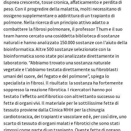
dispnea crescente, tosse cronica, affaticamento e perdita di
peso. Con il progredire della malattia, molti necessitano di
ossigeno supplementare o addirittura di un trapianto di
polmone. Nella ricerca di un principio attivo adatto a
combattere la fibrosi polmonare, il professor Thum e il suo
team hanno cercato una cosiddetta biblioteca di sostanze
naturali e hanno analizzato 150.000 sostanze con l'aiuto della
bioinformatica. Altre 500 sostanze selezionate con la
bioinformatica sono state poi analizzate direttamente in
laboratorio. "Abbiamo trovato una sostanza naturale
vegetale e l'abbiamo testata direttamente su fibroblasti
umani del cuore, del fegato e del polmone", spiega lo
specialista in fibrosi. Il risultato: la sostanza ha fortemente
soppresso la reazione fibrotica. I ricercatori hanno poi
testato l'effetto antifibrotico con altrettanto successo su
fette di organi vivi. Il materiale per le sottilissime fette di
tessuto proviene dalla Clinica MHH per la chirurgia
cardiotoracica, dei trapianti e vascolare ed è, per così dire, uno
scarto di tessuto di organi malati e fibrotici che sono stati
rimossi come parte di un trapianto. Queste fette di organo