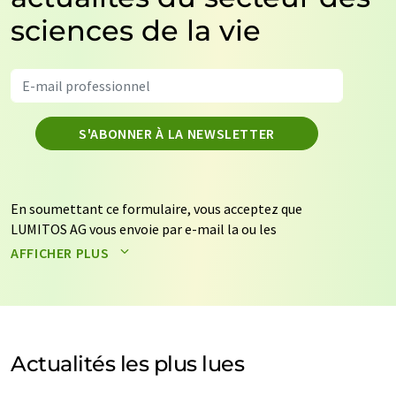
sciences de la vie
S'ABONNER À LA NEWSLETTER
En soumettant ce formulaire, vous acceptez que
LUMITOS AG vous envoie par e-mail la ou les
newsletters sélectionnées ci-dessus. Vos données ne
AFFICHER PLUS
seront pas transmises à des tiers. Vos données seront
stockées et traitées conformément à nos
règles de
protection des données
. LUMITOS peut vous contacter
par e-mail à des fins publicitaires ou d'études de marché
et d'opinion. Vous pouvez à tout moment révoquer
Actualités les plus lues
votre consentement sans indication de motifs à
LUMITOS AG, Ernst-Augustin-Str. 2, 12489 Berlin,