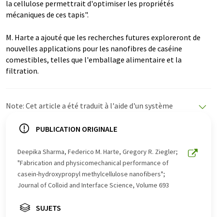
la cellulose permettrait d'optimiser les propriétés
mécaniques de ces tapis".
M. Harte a ajouté que les recherches futures exploreront de
nouvelles applications pour les nanofibres de caséine
comestibles, telles que l'emballage alimentaire et la
filtration.
Note: Cet article a été traduit à l'aide d'un système
informatique sans intervention humaine. LUMITOS
propose ces traductions automatiques pour présenter
PUBLICATION ORIGINALE
un plus large éventail d'actualités. Comme cet article a
été traduit avec traduction automatique, il est possible
Deepika Sharma, Federico M. Harte, Gregory R. Ziegler;
qu'il contienne des erreurs de vocabulaire, de syntaxe ou
"Fabrication and physicomechanical performance of
de grammaire. L'article original dans Anglais peut être
casein-hydroxypropyl methylcellulose nanofibers";
trouvé
ici
.
Journal of Colloid and Interface Science, Volume 693
SUJETS