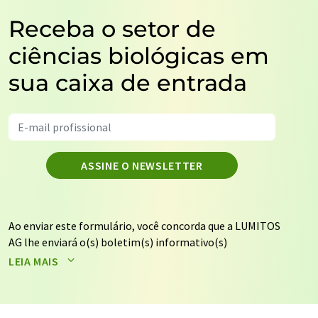
Receba o setor de
ciências biológicas em
sua caixa de entrada
ASSINE O NEWSLETTER
Ao enviar este formulário, você concorda que a LUMITOS
AG lhe enviará o(s) boletim(s) informativo(s)
selecionado(s) acima por e-mail. Seus dados não serão
LEIA MAIS
repassados a terceiros. Seus dados serão armazenados e
processados de acordo com nossos
regulamentos de
proteção de dados
. A LUMITOS pode entrar em contato