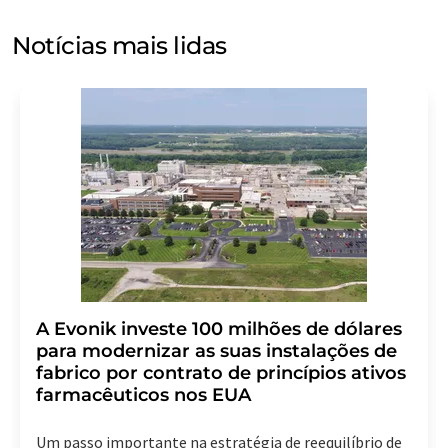
com você por e-mail para fins de publicidade ou
pesquisas de mercado e de opinião. Você pode revogar
Notícias mais lidas
seu consentimento a qualquer momento, sem fornecer
motivos, para a LUMITOS AG, Ernst-Augustin-Str. 2,
12489 Berlin, Alemanha ou por e-mail em
revoke@lumitos.com
com efeito para o futuro. Além
disso, cada e-mail contém um link para cancelar a
assinatura do newsletter correspondente.
A Evonik investe 100 milhões de dólares
para modernizar as suas instalações de
fabrico por contrato de princípios ativos
farmacêuticos nos EUA
Um passo importante na estratégia de reequilíbrio de