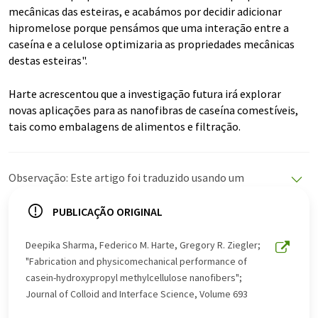
mecânicas das esteiras, e acabámos por decidir adicionar
hipromelose porque pensámos que uma interação entre a
caseína e a celulose optimizaria as propriedades mecânicas
destas esteiras".
Harte acrescentou que a investigação futura irá explorar
novas aplicações para as nanofibras de caseína comestíveis,
tais como embalagens de alimentos e filtração.
Observação: Este artigo foi traduzido usando um
sistema de computador sem intervenção humana. A
LUMITOS oferece essas traduções automáticas para
PUBLICAÇÃO ORIGINAL
apresentar uma gama mais ampla de notícias atuais.
Como este artigo foi traduzido com tradução
Deepika Sharma, Federico M. Harte, Gregory R. Ziegler;
automática, é possível que contenha erros de
"Fabrication and physicomechanical performance of
vocabulário, sintaxe ou gramática. O artigo original em
casein-hydroxypropyl methylcellulose nanofibers";
Inglês pode ser encontrado
aqui
.
Journal of Colloid and Interface Science, Volume 693