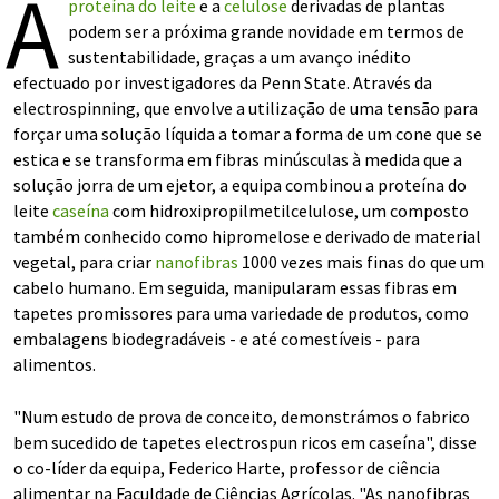
A
proteína do leite
e a
celulose
derivadas de plantas
podem ser a próxima grande novidade em termos de
sustentabilidade, graças a um avanço inédito
efectuado por investigadores da Penn State. Através da
electrospinning, que envolve a utilização de uma tensão para
forçar uma solução líquida a tomar a forma de um cone que se
estica e se transforma em fibras minúsculas à medida que a
solução jorra de um ejetor, a equipa combinou a proteína do
leite
caseína
com hidroxipropilmetilcelulose, um composto
também conhecido como hipromelose e derivado de material
vegetal, para criar
nanofibras
1000 vezes mais finas do que um
cabelo humano. Em seguida, manipularam essas fibras em
tapetes promissores para uma variedade de produtos, como
embalagens biodegradáveis - e até comestíveis - para
alimentos.
"Num estudo de prova de conceito, demonstrámos o fabrico
bem sucedido de tapetes electrospun ricos em caseína", disse
o co-líder da equipa, Federico Harte, professor de ciência
alimentar na Faculdade de Ciências Agrícolas. "As nanofibras