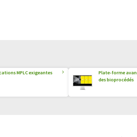
ications MPLC exigeantes
Plate-forme avan
des bioprocédés