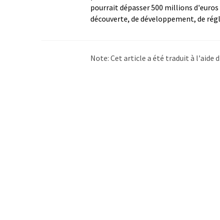
pourrait dépasser 500 millions d'euro
découverte, de développement, de rég
Note: Cet article a été traduit à l'aid
LUMITOS propose ces traductions auto
d'actualités. Comme cet article a été t
qu'il contienne des erreurs de vocabula
Anglais peut être trouvé
ici
.