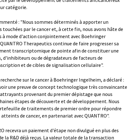
licite par le développement de traitements anticancéreux
ur catégorie.
ommenté : "Nous sommes déterminés à apporter un
touchées par le cancer et, à cette fin, nous avons hâte de
s à mode d'action conjointement avec Boehringer
, QUANTRO Therapeutics continue de faire progresser sa
ment transcriptomique de pointe afin de constituer une
d'inhibiteurs ou de dégradateurs de facteurs de
scription et de cibles de signalisation cellulaire".
recherche sur le cancer à Boehringer Ingelheim, a déclaré :
voir une preuve de concept technologique très convaincante
ès attrayants provenant du premier dépistage que nous
haines étapes de découverte et de développement. Nous
tefeuille de traitements de premier ordre pour répondre
s atteints de cancer, en partenariat avec QUANTRO".
O recevra un paiement d'étape non divulgué en plus des
 la R&D déjà reçus. La valeur totale de la transaction