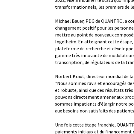
2022, vise à modifier le statu quo imp
transformationnels, les premiers de le
Michael Bauer, PDG de QUANTRO, a c
changement positif pour les personnes 
mettre au point de nouveaux composé
Ingelheim. En atteignant cette étape
plateforme de recherche et développe
gamme très innovante de modulateurs, 
transcription, de régulateurs de la tran
Norbert Kraut, directeur mondial de la 
"Nous sommes ravis et encouragés de 
et robuste, ainsi que des résultats tr
pouvons directement amener aux proc
sommes impatients d'élargir notre por
aux besoins non satisfaits des patient
Une fois cette étape franchie, QUANTR
paiements initiaux et du financement de