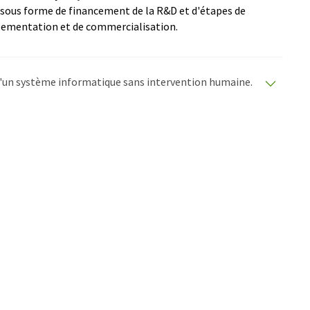
s sous forme de financement de la R&D et d'étapes de
lementation et de commercialisation.
e d'un système informatique sans intervention humaine.
matiques pour présenter un plus large éventail
raduit avec traduction automatique, il est possible
ire, de syntaxe ou de grammaire. L'article original dans