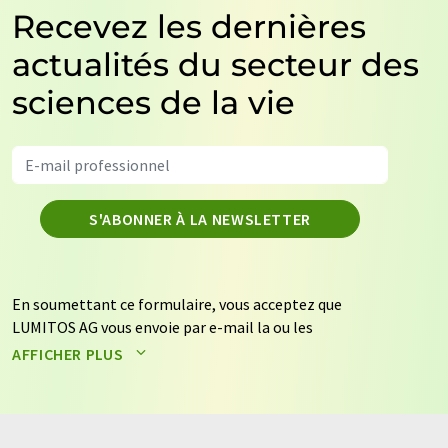
Recevez les dernières
actualités du secteur des
sciences de la vie
S'ABONNER À LA NEWSLETTER
En soumettant ce formulaire, vous acceptez que
LUMITOS AG vous envoie par e-mail la ou les
newsletters sélectionnées ci-dessus. Vos données ne
AFFICHER PLUS
seront pas transmises à des tiers. Vos données seront
stockées et traitées conformément à nos
règles de
protection des données
. LUMITOS peut vous contacter
par e-mail à des fins publicitaires ou d'études de marché