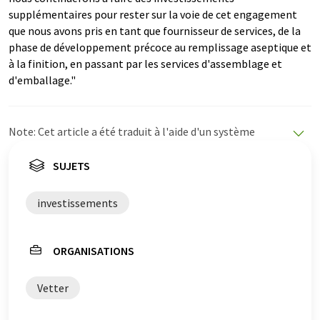
supplémentaires pour rester sur la voie de cet engagement
que nous avons pris en tant que fournisseur de services, de la
phase de développement précoce au remplissage aseptique et
à la finition, en passant par les services d'assemblage et
d'emballage."
Note: Cet article a été traduit à l'aide d'un système
informatique sans intervention humaine. LUMITOS
propose ces traductions automatiques pour présenter
SUJETS
un plus large éventail d'actualités. Comme cet article a
été traduit avec traduction automatique, il est possible
investissements
qu'il contienne des erreurs de vocabulaire, de syntaxe ou
de grammaire. L'article original dans Anglais peut être
trouvé
ici
.
ORGANISATIONS
Vetter