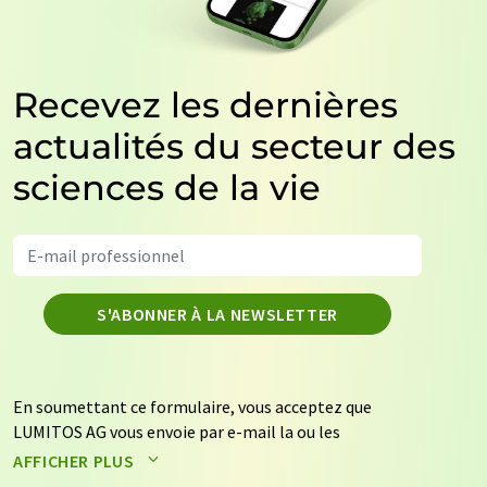
Recevez les dernières
actualités du secteur des
sciences de la vie
S'ABONNER À LA NEWSLETTER
En soumettant ce formulaire, vous acceptez que
LUMITOS AG vous envoie par e-mail la ou les
newsletters sélectionnées ci-dessus. Vos données ne
AFFICHER PLUS
seront pas transmises à des tiers. Vos données seront