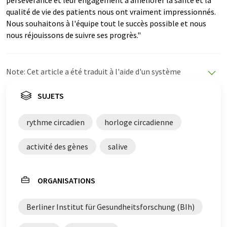
qualité de vie des patients nous ont vraiment impressionnés.
Nous souhaitons à l'équipe tout le succès possible et nous
nous réjouissons de suivre ses progrès."
Note: Cet article a été traduit à l'aide d'un système
informatique sans intervention humaine. LUMITOS
propose ces traductions automatiques pour présenter
SUJETS
un plus large éventail d'actualités. Comme cet article a
été traduit avec traduction automatique, il est possible
rythme circadien
horloge circadienne
qu'il contienne des erreurs de vocabulaire, de syntaxe ou
de grammaire. L'article original dans Anglais peut être
activité des gènes
salive
trouvé
ici
.
ORGANISATIONS
Berliner Institut für Gesundheitsforschung (BIh)