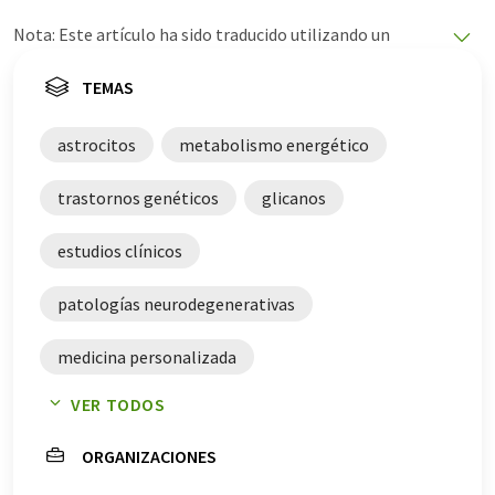
Nota: Este artículo ha sido traducido utilizando un
sistema informático sin intervención humana. LUMITOS
ofrece estas traducciones automáticas para presentar
TEMAS
una gama más amplia de noticias de actualidad. Como
este artículo ha sido traducido con traducción
astrocitos
metabolismo energético
automática, es posible que contenga errores de
vocabulario, sintaxis o gramática. El artículo original en
trastornos genéticos
glicanos
Inglés se puede encontrar
aquí
.
estudios clínicos
patologías neurodegenerativas
medicina personalizada
VER TODOS
investigación de células madre
vitamina B3
ORGANIZACIONES
enfermedades raras
neurodegeneración