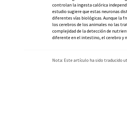
controlan la ingesta calórica independ
estudio sugiere que estas neuronas dis
diferentes vías biológicas. Aunque la f
los cerebros de los animales no las tra
complejidad de la detección de nutrien
diferente en el intestino, el cerebro 
Nota: Este artículo ha sido traducido 
humana. LUMITOS ofrece estas traduc
amplia de noticias de actualidad. Como
automática, es posible que contenga er
original en Inglés se puede encontrar
a