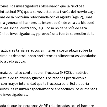
atones, los investigadores observaron que la fructosa
estinal PYY, que a su vez actuaba a través del nervio vago
as de la proteína relacionada con el agouti (AgRP), unas
en a generar el hambre. La interrupción de esta vía bloqueó
ronas. Por el contrario, la glucosa no dependía de esta
ún los investigadores, y provocó una fuerte supresión de la
azúcares tenían efectos similares a corto plazo sobre la
animales desarrollaban preferencias alimentarias vinculadas
do a cada azúcar.
 maíz con alto contenido en fructosa (HFCS), un aditivo
cla de fructosa y glucosa. Los ratones prefirieron el
 con mayor intensidad que la fructosa sola. Esto podría
rsonas les resultan especialmente apetecibles los alimentos
s investigadores.
igada de que las neuronas AgRP relacionadas con el hambre