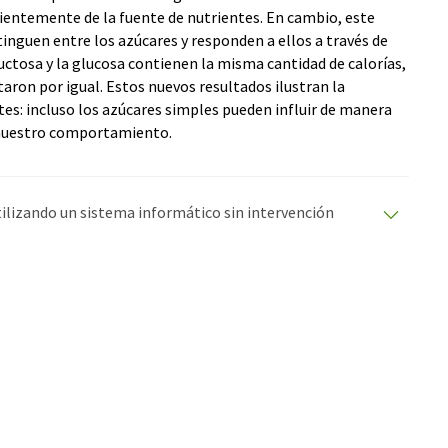
ientemente de la fuente de nutrientes. En cambio, este
tinguen entre los azúcares y responden a ellos a través de
ructosa y la glucosa contienen la misma cantidad de calorías,
taron por igual. Estos nuevos resultados ilustran la
tes: incluso los azúcares simples pueden influir de manera
y nuestro comportamiento.
utilizando un sistema informático sin intervención
ciones automáticas para presentar una gama más
 este artículo ha sido traducido con traducción
rores de vocabulario, sintaxis o gramática. El artículo
quí
.