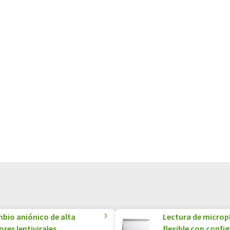
bio aniónico de alta
Lectura de microp
res lentivirales
flexible con confi