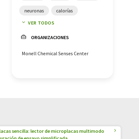
neuronas
calorías
VER TODOS
células cerebrales
ORGANIZACIONES
jarabe de maíz
Monell Chemical Senses Center
lacas sencilla: lector de microplacas multimodo
guración de ensayo simplificada