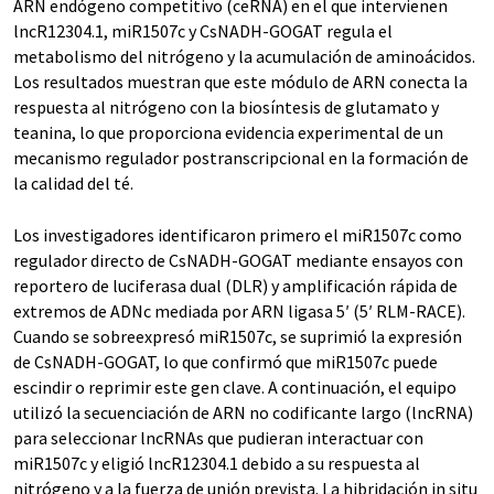
ARN endógeno competitivo (ceRNA) en el que intervienen
lncR12304.1, miR1507c y CsNADH-GOGAT regula el
metabolismo del nitrógeno y la acumulación de aminoácidos.
Los resultados muestran que este módulo de ARN conecta la
respuesta al nitrógeno con la biosíntesis de glutamato y
teanina, lo que proporciona evidencia experimental de un
mecanismo regulador postranscripcional en la formación de
la calidad del té.
Los investigadores identificaron primero el miR1507c como
regulador directo de CsNADH-GOGAT mediante ensayos con
reportero de luciferasa dual (DLR) y amplificación rápida de
extremos de ADNc mediada por ARN ligasa 5′ (5′ RLM-RACE).
Cuando se sobreexpresó miR1507c, se suprimió la expresión
de CsNADH-GOGAT, lo que confirmó que miR1507c puede
escindir o reprimir este gen clave. A continuación, el equipo
utilizó la secuenciación de ARN no codificante largo (lncRNA)
para seleccionar lncRNAs que pudieran interactuar con
miR1507c y eligió lncR12304.1 debido a su respuesta al
nitrógeno y a la fuerza de unión prevista. La hibridación in situ