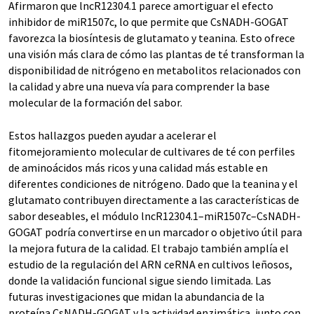
Afirmaron que lncR12304.1 parece amortiguar el efecto
inhibidor de miR1507c, lo que permite que CsNADH-GOGAT
favorezca la biosíntesis de glutamato y teanina. Esto ofrece
una visión más clara de cómo las plantas de té transforman la
disponibilidad de nitrógeno en metabolitos relacionados con
la calidad y abre una nueva vía para comprender la base
molecular de la formación del sabor.
Estos hallazgos pueden ayudar a acelerar el
fitomejoramiento molecular de cultivares de té con perfiles
de aminoácidos más ricos y una calidad más estable en
diferentes condiciones de nitrógeno. Dado que la teanina y el
glutamato contribuyen directamente a las características de
sabor deseables, el módulo lncR12304.1–miR1507c–CsNADH-
GOGAT podría convertirse en un marcador o objetivo útil para
la mejora futura de la calidad. El trabajo también amplía el
estudio de la regulación del ARN ceRNA en cultivos leñosos,
donde la validación funcional sigue siendo limitada. Las
futuras investigaciones que midan la abundancia de la
proteína CsNADH-GOGAT y la actividad enzimática, junto con