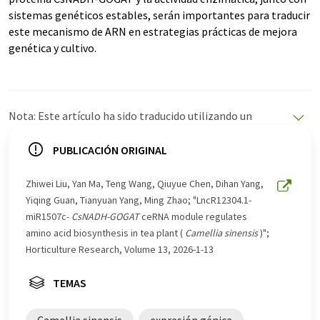
sistemas genéticos estables, serán importantes para traducir
este mecanismo de ARN en estrategias prácticas de mejora
genética y cultivo.
Nota: Este artículo ha sido traducido utilizando un
sistema informático sin intervención humana. LUMITOS
ofrece estas traducciones automáticas para presentar
PUBLICACIÓN ORIGINAL
una gama más amplia de noticias de actualidad. Como
este artículo ha sido traducido con traducción
Zhiwei Liu, Yan Ma, Teng Wang, Qiuyue Chen, Dihan Yang,
automática, es posible que contenga errores de
Yiqing Guan, Tianyuan Yang, Ming Zhao; "LncR12304.1-
vocabulario, sintaxis o gramática. El artículo original en
miR1507c-
CsNADH-GOGAT
ceRNA module regulates
Inglés se puede encontrar
aquí
.
amino acid biosynthesis in tea plant (
Camellia sinensis
)";
Horticulture Research, Volume 13, 2026-1-13
TEMAS