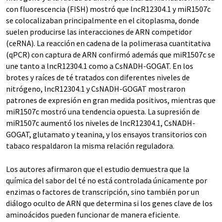
con fluorescencia (FISH) mostró que lncR12304.1 y miR1507c
se colocalizaban principalmente en el citoplasma, donde
suelen producirse las interacciones de ARN competidor
(ceRNA). La reacción en cadena de la polimerasa cuantitativa
(qPCR) con captura de ARN confirmó además que miR1507c se
une tanto a lncR12304.1 como a CsNADH-GOGAT. En los
brotes y raíces de té tratados con diferentes niveles de
nitrógeno, lncR12304.1 y CsNADH-GOGAT mostraron
patrones de expresión en gran medida positivos, mientras que
miR1507c mostró una tendencia opuesta. La supresión de
miR1507c aumentó los niveles de lncR12304.1, CsNADH-
GOGAT, glutamato y teanina, y los ensayos transitorios con
tabaco respaldaron la misma relación reguladora.
Los autores afirmaron que el estudio demuestra que la
química del sabor del té no está controlada únicamente por
enzimas o factores de transcripción, sino también por un
diálogo oculto de ARN que determina si los genes clave de los
aminoácidos pueden funcionar de manera eficiente.