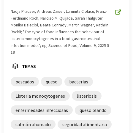
una gama más amplia de noticias de actualidad. Como
este artículo ha sido traducido con traducción
Nadja Pracser, Andreas Zaiser, Luminita Ciolacu, Franz-
automática, es posible que contenga errores de
Ferdinand Roch, Narciso M. Quijada, Sarah Thalguter,
vocabulario, sintaxis o gramática. El artículo original en
Monika Dzieciol, Beate Conrady, Martin Wagner, Kathrin
Inglés se puede encontrar
aquí
.
Rychli; "The type of food influences the behaviour of
Listeria monocytogenes in a food-gastrointestinal-
infection model"; npj Science of Food, Volume 9, 2025-5-
19
TEMAS
pescados
queso
bacterias
Listeria monocytogenes
listeriosis
enfermedades infecciosas
queso blando
salmón ahumado
seguridad alimentaria