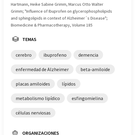
Inglés se puede encontrar
aquí
.
Hartmann, Heike Sabine Grimm, Marcus Otto Walter
Grimm; "Influence of Ibuprofen on glycerophospholipids
and sphingolipids in context of Alzheimer´s Disease";
Biomedicine & Pharmacotherapy, Volume 185
TEMAS
cerebro
ibuprofeno
demencia
enfermedad de Alzheimer
beta-amiloide
placas amiloides
lípidos
metabolismo lipídico
esfingomielina
células nerviosas
ORGANIZACIONES