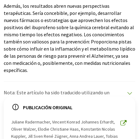
Además, los resultados abren nuevas perspectivas
terapéuticas. Sería concebible, por ejemplo, desarrollar
nuevos fármacos o estrategias que aprovechen los efectos
positivos del ibuprofeno sobre la química cerebral evitando al
mismo tiempo los efectos negativos. Los conocimientos
también son valiosos para la prevención: Proporciona pistas
sobre cómo influir en la inflamación y el metabolismo lipídico
de las personas de riesgo para prevenir el Alzheimer, ya sea
con medicación o, posiblemente, con medidas nutricionales
específicas.
Nota: Este artículo ha sido traducido utilizando un
sistema informático sin intervención humana. LUMITOS
ofrece estas traducciones automáticas para presentar
PUBLICACIÓN ORIGINAL
una gama más amplia de noticias de actualidad. Como
este artículo ha sido traducido con traducción
Juliane Radermacher, Vincent Konrad Johannes Erhardt,
automática, es posible que contenga errores de
Oliver Walzer, Elodie Christiane Haas, Konstantin Nicolas
vocabulario, sintaxis o gramática. El artículo original en
Kuppler, Jill Sven René Zügner, Anna Andrea Lauer, Tobias