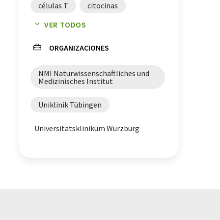
células T
citocinas
VER TODOS
terapias celulares
ORGANIZACIONES
análisis en tiempo real
NMI Naturwissenschaftliches und
Medizinisches Institut
Uniklinik Tübingen
Universitätsklinikum Würzburg