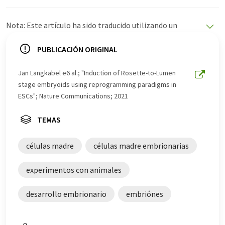
Nota: Este artículo ha sido traducido utilizando un
sistema informático sin intervención humana. LUMITOS
ofrece estas traducciones automáticas para presentar
PUBLICACIÓN ORIGINAL
una gama más amplia de noticias de actualidad. Como
este artículo ha sido traducido con traducción
Jan Langkabel e6 al.; "Induction of Rosette-to-Lumen
automática, es posible que contenga errores de
stage embryoids using reprogramming paradigms in
vocabulario, sintaxis o gramática. El artículo original en
ESCs"; Nature Communications; 2021
Inglés se puede encontrar
aquí
.
TEMAS
células madre
células madre embrionarias
experimentos con animales
desarrollo embrionario
embriónes