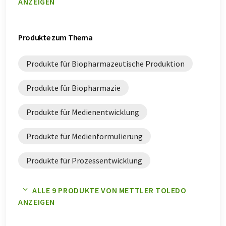
ANZEIGEN
Rezepturverwaltung-Whitepaper
Upstream Processing-Whitepaper
Produkte zum Thema
Zellkultur-Überwachung-Whitepaper
Produkte für Biopharmazeutische Produktion
Zellkulturentwicklung-Whitepaper
Produkte für Biopharmazie
Zellkulturmedienvorbereitung-Whitepaper
Produkte für Medienentwicklung
Produkte für Medienformulierung
Produkte für Prozessentwicklung
Produkte für Rezepturverwaltung
ALLE 9 PRODUKTE VON METTLER TOLEDO
ANZEIGEN
Produkte für Upstream Processing