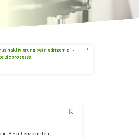
irusinaktivierung bei niedrigem pH-
rte Bioprozesse
ie-Betroffenen retten.