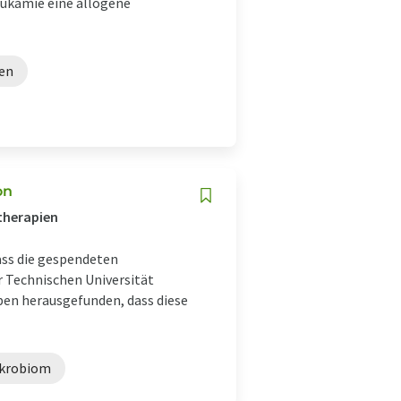
eukämie eine allogene
gen
on
therapien
ss die gespendeten
r Technischen Universität
en herausgefunden, dass diese
krobiom