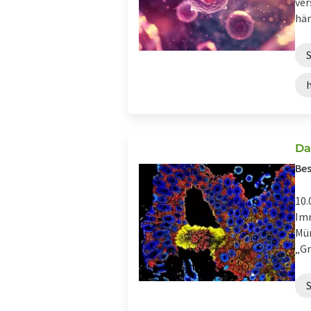
ver
häm
Da
Be
10.
Imm
Mün
„Gr