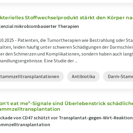
kterielles Stoffwechselprodukt stärkt den Körper n
enzial mikrobiombasierter Therapien
10.2025 -
Patienten, die Tumortherapien wie Bestrahlung oder S
alten, leiden häufig unter schweren Schädigungen der Darmschleim
er den Schmerzen und Komplikationen, sondern haben auch langf
andlungsergebnisse. Eine Studie der ...
Stammzelltransplantationen
Antibiotika
Darm-Stam
on't eat me”-Signale sind Überlebenstrick schädlich
ammzelltransplantation
ckade von CD47 schützt vor Transplantat-gegen-Wirt-Reaktion
ammzelltransplantation