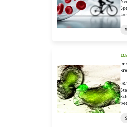
Med
Spe
kör
Da
Imm
Kre
08.
Sta
Sch
bee