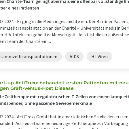
em Charité-Team gelingt abermals eine offenbar vollständige En
per eines Patienten
07.2024 -
Er ging in die Medizingeschichte ein: Der Berliner Patient
mmzelltransplantation an der Charité – Universitätsmedizin Berli
er HIV-Infektion geheilter Mensch galt. Jetzt ist dieser äußerst s
em Team der Charité ein ...
Stammzelltransplantationen
AIDS
HI-Viren
art-up ActiTrexx behandelt ersten Patienten mit neu
gen Graft-versus-Host Disease
te Zelltherapie mit regulatorischen T-Zellen von einem komple
emdspender, ohne passende Gewebemerkmale
03.2024 -
ActiTrexx GmbH hat in einer klinischen Studie den ersten
andelt. Actileucel ist eine neuartige Zelltherapie zur Vorbeugung