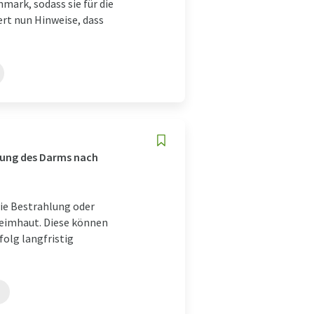
ark, sodass sie für die
rt nun Hinweise, dass
ilung des Darms nach
wie Bestrahlung oder
eimhaut. Diese können
olg langfristig