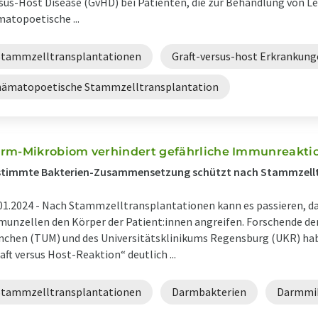
sus-Host Disease (GvHD) bei Patienten, die zur Behandlung von L
atopoetische ...
Stammzelltransplantationen
Graft-versus-host Erkrankun
hämatopoetische Stammzelltransplantation
rm-Mikrobiom verhindert gefährliche Immunreakti
stimmte Bakterien-Zusammensetzung schützt nach Stammzell
01.2024 -
Nach Stammzelltransplantationen kann es passieren, da
unzellen den Körper der Patient:innen angreifen. Forschende de
chen (TUM) und des Universitätsklinikums Regensburg (UKR) hab
aft versus Host-Reaktion“ deutlich ...
Stammzelltransplantationen
Darmbakterien
Darmmi