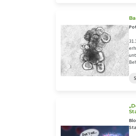
Ba
Pot
31.
erh
unt
Beh
„D
St
Blo
St