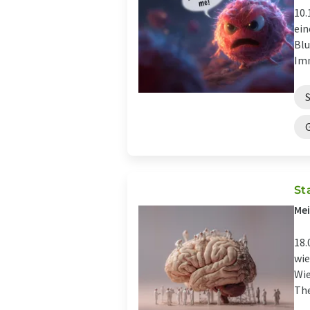
10.
ein
Blu
Imm
St
Mei
18.
wie
Wie
The