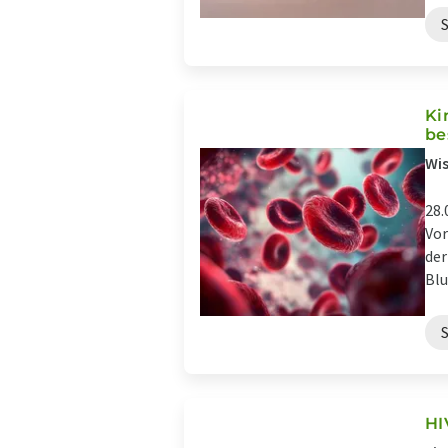
Ki
be
Wis
28.
Vor
der
Blu
HI