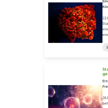
Ein
Kör
22.
Sta
ein
ein
St
ge
Ers
Fr
26.
beh